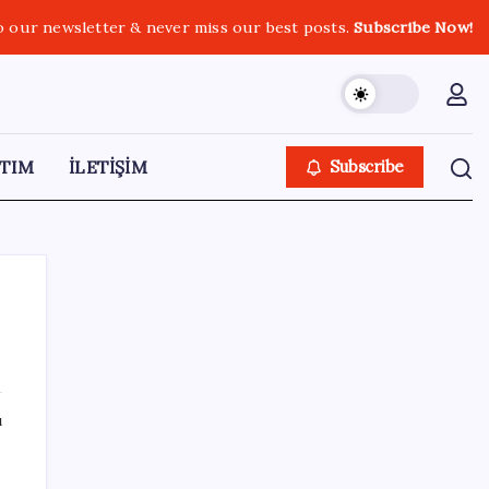
o our newsletter & never miss our best posts.
Subscribe Now!
TIM
İLETİŞİM
Subscribe
SON YAZILAR
ı
Bakan Yumaklı: İspanya’daki yangın
söndürme uçakları Türkiye’ye döndü