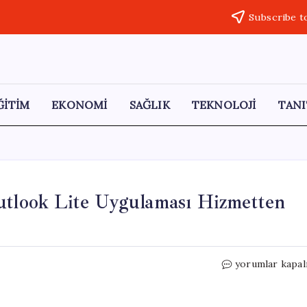
Subscribe t
ĞİTİM
EKONOMİ
SAĞLIK
TEKNOLOJİ
TANI
utlook Lite Uygulaması Hizmetten
10
yorumlar kapal
Milyondan
Fazla
İndirilen