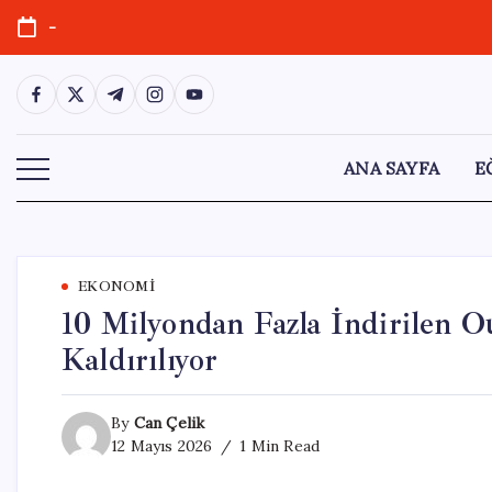
Skip
-
to
content
https://www.facebook.com/
https://twitter.com/
https://t.me/
https://www.instagram.com/
https://youtube.com/
ANA SAYFA
E
EKONOMI
10 Milyondan Fazla İndirilen O
Kaldırılıyor
By
Can Çelik
12 Mayıs 2026
1 Min Read