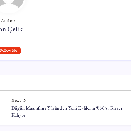
Author
an Çelik
Follow Me
Next
Düğün Masrafları Yüzünden Yeni Evlilerin %66’sı Kiracı
Kalıyor