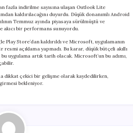
Outlook
n fazla indirilme sayısına ulaşan Outlook Lite
Lite
ımdan kaldırılacağını duyurdu. Düşük donanımlı Android
Uygulaması
2 yılının Temmuz ayında piyasaya sürülmüştü ve
Hizmetten
 ve akıcı bir performans sunuyordu.
Kaldırılıyor
için
e Play Store’dan kaldırıldı ve Microsoft, uygulamanın
 resmi açıklama yapmadı. Bu karar, düşük bütçeli akıllı
çin bu uygulama artık tarih olacak. Microsoft’un bu adımı,
abilir.
dikkat çekici bir gelişme olarak kaydedilirken,
girmesi bekleniyor.