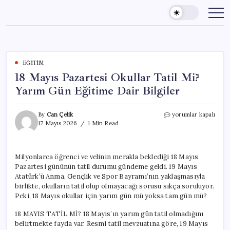
Skip
to
content
EĞITIM
18 Mayıs Pazartesi Okullar Tatil Mi?
Yarım Gün Eğitime Dair Bilgiler
18
By
Can Çelik
yorumlar kapalı
Mayıs
17 Mayıs 2026
1 Min Read
Pazartesi
Okullar
Tatil
Milyonlarca öğrenci ve velinin merakla beklediği 18 Mayıs
Mi?
Pazartesi gününün tatil durumu gündeme geldi. 19 Mayıs
Yarım
Gün
Atatürk’ü Anma, Gençlik ve Spor Bayramı’nın yaklaşmasıyla
Eğitime
birlikte, okulların tatil olup olmayacağı sorusu sıkça soruluyor.
Dair
Peki, 18 Mayıs okullar için yarım gün mü yoksa tam gün mü?
Bilgiler
için
18 MAYIS TATİL Mİ? 18 Mayıs’ın yarım gün tatil olmadığını
belirtmekte fayda var. Resmi tatil mevzuatına göre, 19 Mayıs