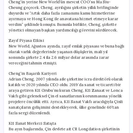
Cheng’in yerine New World’ün mevcut COO’su Ma Siu-
Cheung geçecek. Cheng, ayrılığını şirketin yıllık brifinginde
duyurdu ve “Artık daha fazla zamanımı kamu hizmetlerine
ayırmaya ve Hong Kong ile anavatana hizmet etmeye karar
verdim” şeklinde konuştu. Bununla birlikte, Cheng, şirkette
yönetici olmayan başkan yardımcılığı görevini sürdürecek.
Zayıf Piyasa Etkisi
New World, Ağustos ayında, zayıf emlak piyasası ve buna bağlı
olarak varlık değerlerinde yaşanan düşüşlerin, mali yıl
sonunda şirkete 2.4 ila 2.6 milyar dolar arasında zarar
vereceğini tahmin etmişti.
Cheng’in Başarılı Kariyeri
Adrian Cheng, 2007 yılında aile şirketine icra direktörü olarak
katıldı ve 2020 yılında CEO oldu. 2019’da sanat ve ticareti bir
araya getiren K11 Grubu’nu kuran Cheng, K11 Zanaat ve Lonca
Vakfı gibi geleneksel Çin el sanatlarının korunmasına yönelik
projelere öncülük etti. Ayrıca, K11 Sanat Vakfı aracılığıyla Çinli
sanatçıların gelişimini destekleyerek, ülke genelinde 60’tan
fazla sergi düzenlendi.
K11 Sanat Merkezi Satışta
Bu ayın başlarında, Çin devlete ait CR Longdation şirketinin