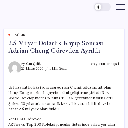
Skip
to
content
SAĞLIK
2.5 Milyar Dolarlık Kayıp Sonrası
Adrian Cheng Görevden Ayrıldı
2.5
By
Can Çelik
yorumlar kapalı
Milyar
22 Mayıs 2026
1 Min Read
Dolarlık
Kayıp
Sonrası
Ünlü sanat koleksiyoncusu Adrian Cheng, ailesine ait olan
Adrian
Hong Kong merkezli gayrimenkul geliştirme şirketi New
Cheng
Görevden
World Development Co.’nun CEO’luk görevinden istifa etti.
Ayrıldı
Şirket, 20 yıl aradan sonra ilk kez yıllık zarar bildirdi ve bu
için
zarar 2.5 milyar doları buldu.
Yeni CEO Görevde
ARTnews Top 200 Koleksiyoncular listesinde sıkça yer alan