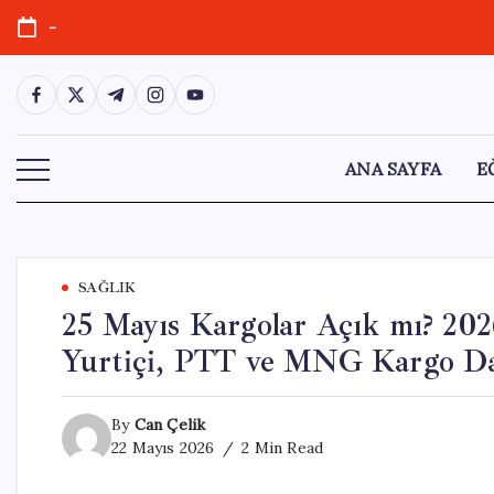
Skip
-
to
content
https://www.facebook.com/
https://twitter.com/
https://t.me/
https://www.instagram.com/
https://youtube.com/
ANA SAYFA
E
SAĞLIK
25 Mayıs Kargolar Açık mı? 20
Yurtiçi, PTT ve MNG Kargo Da
By
Can Çelik
22 Mayıs 2026
2 Min Read