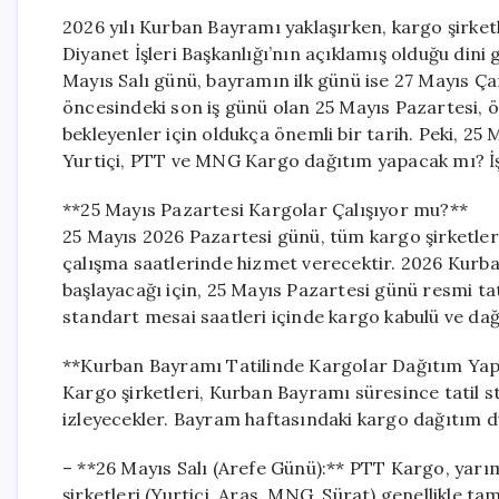
2026 yılı Kurban Bayramı yaklaşırken, kargo şirketl
Diyanet İşleri Başkanlığı’nın açıklamış olduğu di
Mayıs Salı günü, bayramın ilk günü ise 27 Mayıs Ç
öncesindeki son iş günü olan 25 Mayıs Pazartesi, öz
bekleyenler için oldukça önemli bir tarih. Peki, 2
Yurtiçi, PTT ve MNG Kargo dağıtım yapacak mı? İş
**25 Mayıs Pazartesi Kargolar Çalışıyor mu?**
25 Mayıs 2026 Pazartesi günü, tüm kargo şirketler
çalışma saatlerinde hizmet verecektir. 2026 Kurban
başlayacağı için, 25 Mayıs Pazartesi günü resmi t
standart mesai saatleri içinde kargo kabulü ve da
**Kurban Bayramı Tatilinde Kargolar Dağıtım Ya
Kargo şirketleri, Kurban Bayramı süresince tatil st
izleyecekler. Bayram haftasındaki kargo dağıtım du
– **26 Mayıs Salı (Arefe Günü):** PTT Kargo, yarı
şirketleri (Yurtiçi, Aras, MNG, Sürat) genellikle 