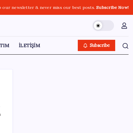
o our newsletter & never miss our best posts.
Subscribe Now!
TIM
İLETİŞİM
Subscribe
SON YAZILAR
ı
Protein tutkusu ömrü kısaltıyor mu? Yüksek
protein trendine yeni uyarı