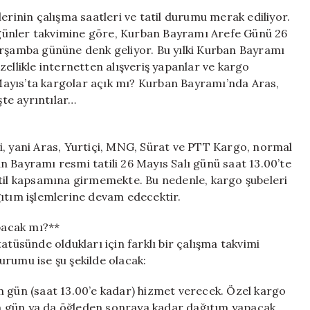
mı?
erinin çalışma saatleri ve tatil durumu merak ediliyor.
2026
ni günler takvimine göre, Kurban Bayramı Arefe Günü 26
Kurban
arşamba gününe denk geliyor. Bu yılki Kurban Bayramı
Bayramı’nda
ellikle internetten alışveriş yapanlar ve kargo
Aras,
5 Mayıs’ta kargolar açık mı? Kurban Bayramı’nda Aras,
Yurtiçi,
te ayrıntılar…
PTT
ve
MNG
Kargo
i, yani Aras, Yurtiçi, MNG, Sürat ve PTT Kargo, normal
Dağıtım
 Bayramı resmi tatili 26 Mayıs Salı günü saat 13.00’te
Yapacak
atil kapsamına girmemekte. Bu nedenle, kargo şubeleri
mı?
ğıtım işlemlerine devam edecektir.
için
pacak mı?**
atüsünde oldukları için farklı bir çalışma takvimi
rumu ise şu şekilde olacak:
m gün (saat 13.00’e kadar) hizmet verecek. Özel kargo
tam gün ya da öğleden sonraya kadar dağıtım yapacak,