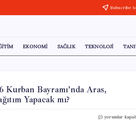
Subscribe t
ĞİTİM
EKONOMİ
SAĞLIK
TEKNOLOJİ
TANI
26 Kurban Bayramı’nda Aras,
ğıtım Yapacak mı?
25
yorumlar kapal
Mayıs
Kargolar
Açık