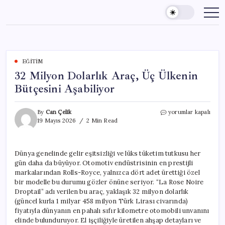
Skip
to
content
EĞITIM
32 Milyon Dolarlık Araç, Üç Ülkenin
Bütçesini Aşabiliyor
32
By
Can Çelik
yorumlar kapalı
Milyon
19 Mayıs 2026
2 Min Read
Dolarlık
Araç,
Üç
Dünya genelinde gelir eşitsizliği ve lüks tüketim tutkusu her
Ülkenin
gün daha da büyüyor. Otomotiv endüstrisinin en prestijli
Bütçesini
Aşabiliyor
markalarından Rolls-Royce, yalnızca dört adet ürettiği özel
için
bir modelle bu durumu gözler önüne seriyor. “La Rose Noire
Droptail” adı verilen bu araç, yaklaşık 32 milyon dolarlık
(güncel kurla 1 milyar 458 milyon Türk Lirası civarında)
fiyatıyla dünyanın en pahalı sıfır kilometre otomobili unvanını
elinde bulunduruyor. El işçiliğiyle üretilen ahşap detayları ve