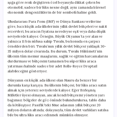
ışığa göre renk değiştiren özel boyasıyla dikkat çeken bu
otomobil, sadece bir lüks nesne değil, aynı zamanda küresel
ekonomik dengesizliklerin de bir sembolü haline geldi.
Uluslararası Para Fonu (IMF) ve Dünya Bankası verilerine
göre, bazı küçük ada ülkelerinin yıllık devlet bütçeleri ve nakit
rezervleri, bu aracın fiyatına neredeyse eşit veya daha düşük
seviyelerde kalıyor. Örneğin, Büyük Okyanus’ta yer alan ve
yalnızca 11 bin nüfusa sahip Tuvalu, bu konuda en çarpıcı
örneklerden biri. Tuvalu’nun yıllık devlet bütçesi yaklaşık 30-
35 milyon dolar civarında. Bu durum, Tuvalu Hükümeti’nin
ülkenin tüm memur maaşlarını, sağlık ve eğitim harcamalarını
durdurması ve bütçesini tamamen bu süper lüks araca
yatırması halinde sadece bir adet Rolls-Royce Droptail
alabileceğini gösteriyor.
Dünyanın en küçük ada ülkesi olan Nauru da benzer bir
durumla karşı karşıya. Bu ülkenin bütçesi, bir lüks aracı satın
almak için yetersiz seviyelerde kalıyor. Eğer Birleşmiş
Milletler üyesi olmayan, ancak kendi bütçesini yöneten yarı
bağımsız bölgeler de göz önünde bulundurulursa, tablo daha
da kötüleşiyor. Pasifik’teki Niue adasının yıllık bütçesi 20
milyon doların altında; dolayısıyla, tüm devlet varlıkları satılsa
bile bu ultra lüks aracı edinmek mümkün olmuyor.