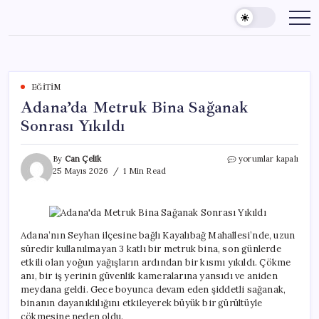
Skip
to
content
EĞITIM
Adana’da Metruk Bina Sağanak
Sonrası Yıkıldı
Adana’da
By
Can Çelik
yorumlar kapalı
Metruk
25 Mayıs 2026
1 Min Read
Bina
Sağanak
Sonrası
Yıkıldı
için
Adana’nın Seyhan ilçesine bağlı Kayalıbağ Mahallesi’nde, uzun
süredir kullanılmayan 3 katlı bir metruk bina, son günlerde
etkili olan yoğun yağışların ardından bir kısmı yıkıldı. Çökme
anı, bir iş yerinin güvenlik kameralarına yansıdı ve aniden
meydana geldi. Gece boyunca devam eden şiddetli sağanak,
binanın dayanıklılığını etkileyerek büyük bir gürültüyle
çökmesine neden oldu.