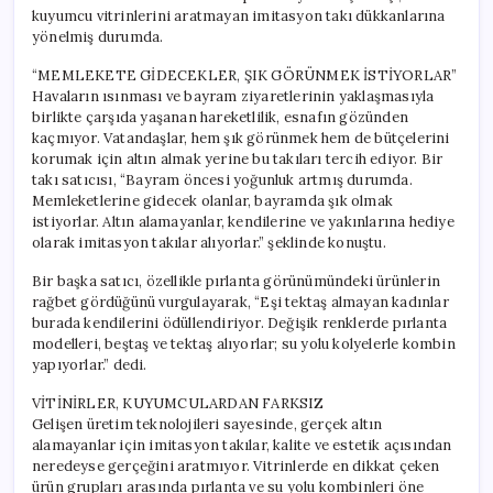
kuyumcu vitrinlerini aratmayan imitasyon takı dükkanlarına
yönelmiş durumda.
“MEMLEKETE GİDECEKLER, ŞIK GÖRÜNMEK İSTİYORLAR”
Havaların ısınması ve bayram ziyaretlerinin yaklaşmasıyla
birlikte çarşıda yaşanan hareketlilik, esnafın gözünden
kaçmıyor. Vatandaşlar, hem şık görünmek hem de bütçelerini
korumak için altın almak yerine bu takıları tercih ediyor. Bir
takı satıcısı, “Bayram öncesi yoğunluk artmış durumda.
Memleketlerine gidecek olanlar, bayramda şık olmak
istiyorlar. Altın alamayanlar, kendilerine ve yakınlarına hediye
olarak imitasyon takılar alıyorlar.” şeklinde konuştu.
Bir başka satıcı, özellikle pırlanta görünümündeki ürünlerin
rağbet gördüğünü vurgulayarak, “Eşi tektaş almayan kadınlar
burada kendilerini ödüllendiriyor. Değişik renklerde pırlanta
modelleri, beştaş ve tektaş alıyorlar; su yolu kolyelerle kombin
yapıyorlar.” dedi.
VİTİNİRLER, KUYUMCULARDAN FARKSIZ
Gelişen üretim teknolojileri sayesinde, gerçek altın
alamayanlar için imitasyon takılar, kalite ve estetik açısından
neredeyse gerçeğini aratmıyor. Vitrinlerde en dikkat çeken
ürün grupları arasında pırlanta ve su yolu kombinleri öne