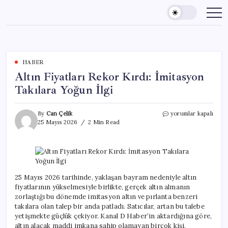
Skip
to
content
HABER
Altın Fiyatları Rekor Kırdı: İmitasyon
Takılara Yoğun İlgi
Altın
By
Can Çelik
yorumlar kapalı
Fiyatları
25 Mayıs 2026
2 Min Read
Rekor
Kırdı:
İmitasyon
Takılara
Yoğun
İlgi
25 Mayıs 2026 tarihinde, yaklaşan bayram nedeniyle altın
için
fiyatlarının yükselmesiyle birlikte, gerçek altın almanın
zorlaştığı bu dönemde imitasyon altın ve pırlanta benzeri
takılara olan talep bir anda patladı. Satıcılar, artan bu talebe
yetişmekte güçlük çekiyor. Kanal D Haber’in aktardığına göre,
altın alacak maddi imkana sahip olamayan birçok kişi,