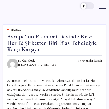
Skip
to
content
HABER
Avrupa’nın Ekonomi Devinde Kriz:
Her 12 Şirketten Biri İflas Tehdidiyle
Karşı Karşıya
Avrupa’nın
By
Can Çelik
yorumlar kapalı
Ekonomi
11 Mayıs 2026
2 Min Read
Devinde
Kriz:
Her
Avrupa’nın ekonomi devlerinden Almanya, derin bir krizle
12
karşı karşıya. Ifo Ekonomi Araştırma Enstitüsü’nün nisan ayı
Şirketten
Biri
anketi, ülkedeki sanayi sektöründe varoluşsal bir tehdit
İflas
olduğuna dair çarpıcı veriler sundu. Şirketlerin yüzde 8,1’i,
Tehdidiyle
mevcut ekonomik durum nedeniyle “hayatta kalma savaşı”
Karşı
verdiklerini ifade etti. Perakende, gastronomi ve inşaat
Karşıya
alanları, tarihinin en zorlu dönemlerinden birini yaşıyor.