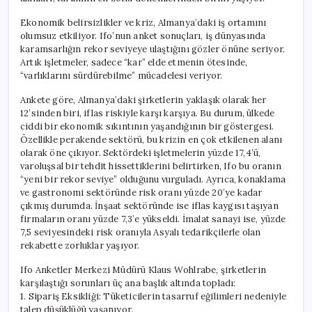
için
Ekonomik belirsizlikler ve kriz, Almanya’daki iş ortamını
olumsuz etkiliyor. Ifo’nun anket sonuçları, iş dünyasında
karamsarlığın rekor seviyeye ulaştığını gözler önüne seriyor.
Artık işletmeler, sadece “kar” elde etmenin ötesinde,
“varlıklarını sürdürebilme” mücadelesi veriyor.
Ankete göre, Almanya’daki şirketlerin yaklaşık olarak her
12’sinden biri, iflas riskiyle karşı karşıya. Bu durum, ülkede
ciddi bir ekonomik sıkıntının yaşandığının bir göstergesi.
Özellikle perakende sektörü, bu krizin en çok etkilenen alanı
olarak öne çıkıyor. Sektördeki işletmelerin yüzde 17,4’ü,
varoluşsal bir tehdit hissettiklerini belirtirken, Ifo bu oranın
“yeni bir rekor seviye” olduğunu vurguladı. Ayrıca, konaklama
ve gastronomi sektöründe risk oranı yüzde 20’ye kadar
çıkmış durumda. İnşaat sektöründe ise iflas kaygısı taşıyan
firmaların oranı yüzde 7,3’e yükseldi. İmalat sanayi ise, yüzde
7,5 seviyesindeki risk oranıyla Asyalı tedarikçilerle olan
rekabette zorluklar yaşıyor.
Ifo Anketler Merkezi Müdürü Klaus Wohlrabe, şirketlerin
karşılaştığı sorunları üç ana başlık altında topladı:
1. Sipariş Eksikliği: Tüketicilerin tasarruf eğilimleri nedeniyle
talep düşüklüğü yaşanıyor.