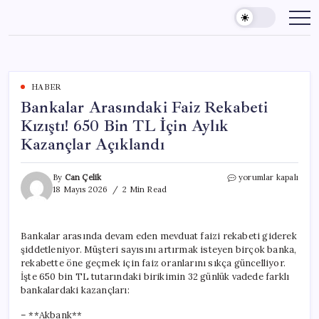
Skip
to
content
HABER
Bankalar Arasındaki Faiz Rekabeti
Kızıştı! 650 Bin TL İçin Aylık
Kazançlar Açıklandı
Bankalar
By
Can Çelik
yorumlar kapalı
Arasındaki
18 Mayıs 2026
2 Min Read
Faiz
Rekabeti
Kızıştı!
Bankalar arasında devam eden mevduat faizi rekabeti giderek
650
şiddetleniyor. Müşteri sayısını artırmak isteyen birçok banka,
Bin
TL
rekabette öne geçmek için faiz oranlarını sıkça güncelliyor.
İçin
İşte 650 bin TL tutarındaki birikimin 32 günlük vadede farklı
Aylık
bankalardaki kazançları:
Kazançlar
Açıklandı
– **Akbank**