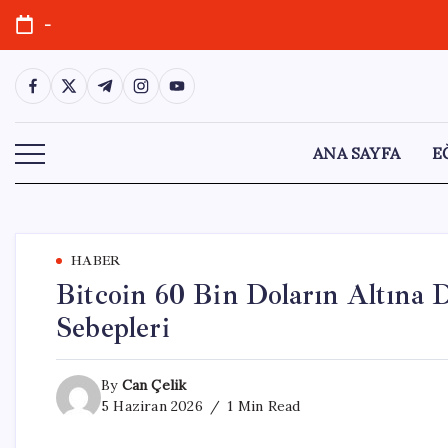
Skip
-
to
content
https://www.facebook.com/
https://twitter.com/
https://t.me/
https://www.instagram.com/
https://youtube.com/
ANA SAYFA
E
HABER
Bitcoin 60 Bin Doların Altına 
Sebepleri
By
Can Çelik
5 Haziran 2026
1 Min Read