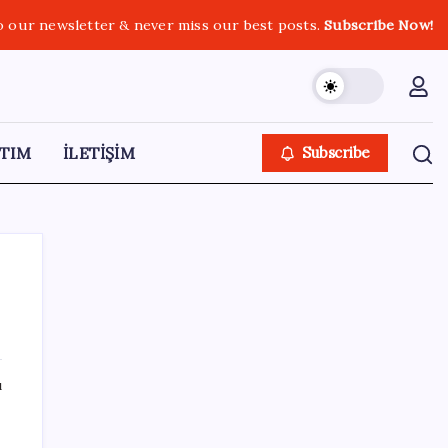
o our newsletter & never miss our best posts.
Subscribe Now!
TIM
İLETİŞİM
Subscribe
SON YAZILAR
ı
AB’den 348 uyduluk güvenlik iletişim ağına
onay