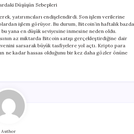
Altına
Düştü:
erek, yatırımcıları endişelendirdi. Son işlem verilerine
Piyasalardaki
dolardan işlem görüyor. Bu durum, Bitcoin’in haftalık bazd
Düşüşün
 bu yana en düşük seviyesine inmesine neden oldu.
Sebepleri
için
sının az miktarda Bitcoin satışı gerçekleştirdiğine dair
venini sarsarak büyük tasfiyelere yol açtı. Kripto para
nın ne kadar hassas olduğunu bir kez daha gözler önüne
Author