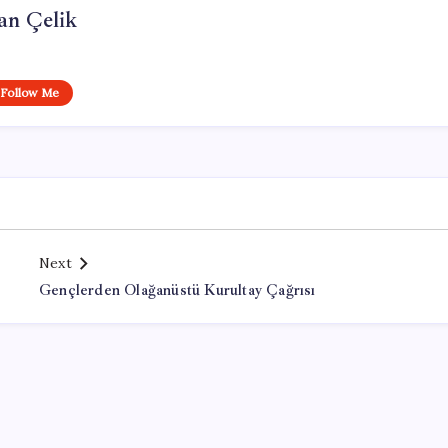
an Çelik
Follow Me
Next
Gençlerden Olağanüstü Kurultay Çağrısı