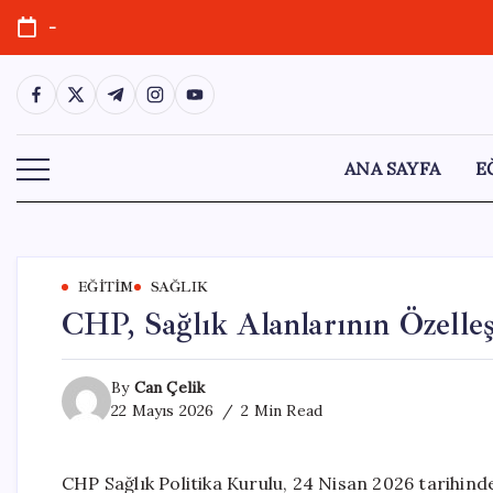
Skip
-
to
content
https://www.facebook.com/
https://twitter.com/
https://t.me/
https://www.instagram.com/
https://youtube.com/
ANA SAYFA
E
EĞITIM
SAĞLIK
CHP, Sağlık Alanlarının Özelleşt
By
Can Çelik
22 Mayıs 2026
2 Min Read
CHP Sağlık Politika Kurulu, 24 Nisan 2026 tarihi