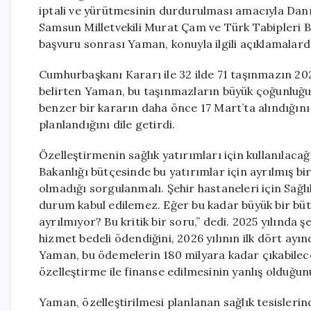
iptali ve yürütmesinin durdurulması amacıyla Danı
Samsun Milletvekili Murat Çam ve Türk Tabipleri Bi
başvuru sonrası Yaman, konuyla ilgili açıklamalard
Cumhurbaşkanı Kararı ile 32 ilde 71 taşınmazın 202
belirten Yaman, bu taşınmazların büyük çoğunluğun
benzer bir kararın daha önce 17 Mart’ta alındığını 
planlandığını dile getirdi.
Özelleştirmenin sağlık yatırımları için kullanılaca
Bakanlığı bütçesinde bu yatırımlar için ayrılmış b
olmadığı sorgulanmalı. Şehir hastaneleri için Sağlı
durum kabul edilemez. Eğer bu kadar büyük bir büt
ayrılmıyor? Bu kritik bir soru,” dedi. 2025 yılında ş
hizmet bedeli ödendiğini, 2026 yılının ilk dört ayın
Yaman, bu ödemelerin 180 milyara kadar çıkabilece
özelleştirme ile finanse edilmesinin yanlış olduğun
Yaman, özelleştirilmesi planlanan sağlık tesislerin