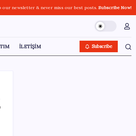
o our newsletter & never miss our best posts.
Subscribe Now!
TIM
İLETİŞİM
Subscribe
ı
SON YAZILAR
ine
Bakan Yumaklı: İspanya’daki yangın
söndürme uçakları Türkiye’ye döndü