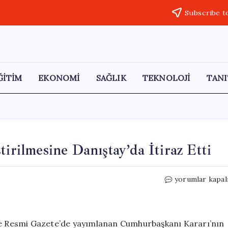
Subscribe t
ĞİTİM
EKONOMİ
SAĞLIK
TEKNOLOJİ
TANI
irilmesine Danıştay’da İtiraz Etti
CHP,
yorumlar kapal
Sağlık
Alanlarının
Özelleştirilmes
Danıştay’da
nde Resmi Gazete’de yayımlanan Cumhurbaşkanı Kararı’nın