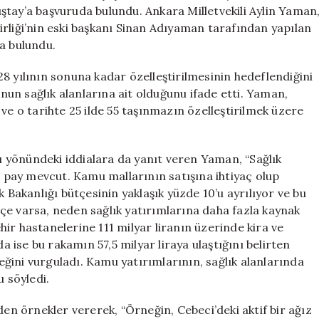
İtiraz
ştay’a başvuruda bulundu. Ankara Milletvekili Aylin Yaman
Etti
rliği’nin eski başkanı Sinan Adıyaman tarafından yapılan
için
a bulundu.
8 yılının sonuna kadar özelleştirilmesinin hedeflendiğini
un sağlık alanlarına ait olduğunu ifade etti. Yaman,
ve o tarihte 25 ilde 55 taşınmazın özelleştirilmek üzere
ğı yönündeki iddialara da yanıt veren Yaman, “Sağlık
ir pay mevcut. Kamu mallarının satışına ihtiyaç olup
k Bakanlığı bütçesinin yaklaşık yüzde 10’u ayrılıyor ve bu
çe varsa, neden sağlık yatırımlarına daha fazla kaynak
ehir hastanelerine 111 milyar liranın üzerinde kira ve
da ise bu rakamın 57,5 milyar liraya ulaştığını belirten
ğini vurguladı. Kamu yatırımlarının, sağlık alanlarında
u söyledi.
den örnekler vererek, “Örneğin, Cebeci’deki aktif bir ağız