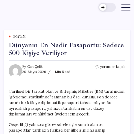
Skip
to
content
EĞITIM
Dünyanın En Nadir Pasaportu: Sadece
500 Kişiye Veriliyor
Dünyanın
By
Can Çelik
yorumlar kapalı
En
20 Mayıs 2026
1 Min Read
Nadir
Pasaportu:
Sadece
Tarihsel bir tarikat olan ve Birleşmiş Milletler (BM) tarafından
500
“gözlemci statüsünde” tanınan bu özel kuruluş, son derece
Kişiye
Veriliyor
sınırlı bir kitleye diplomatik pasaport tahsis ediyor. Bu
için
ayrıcalıklı pasaport, yalnızca tarikatın en üst düzey
diplomatları ve hükümet üyeleri için geçerli.
Geçerliliği yalnızca görev süreleriyle sınırlı olan bu
pasaportlar, tarikatın fiziksel bir ülke sınırına sahip