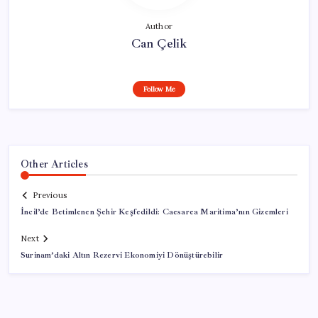
Author
Can Çelik
Follow Me
Other Articles
Previous
İncil’de Betimlenen Şehir Keşfedildi: Caesarea Maritima’nın Gizemleri
Next
Surinam’daki Altın Rezervi Ekonomiyi Dönüştürebilir