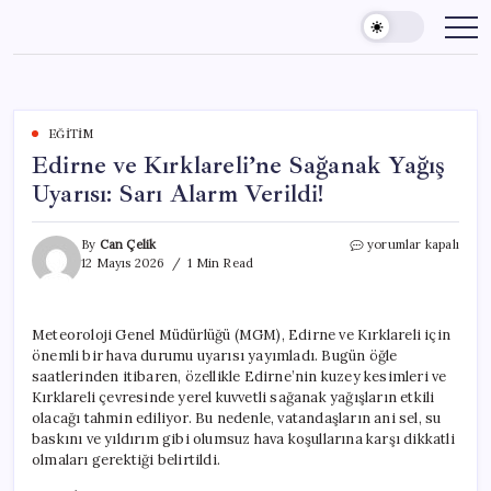
Skip
to
content
EĞITIM
Edirne ve Kırklareli’ne Sağanak Yağış
Uyarısı: Sarı Alarm Verildi!
Edirne
By
Can Çelik
yorumlar kapalı
ve
12 Mayıs 2026
1 Min Read
Kırklareli’ne
Sağanak
Yağış
Meteoroloji Genel Müdürlüğü (MGM), Edirne ve Kırklareli için
Uyarısı:
önemli bir hava durumu uyarısı yayımladı. Bugün öğle
Sarı
Alarm
saatlerinden itibaren, özellikle Edirne’nin kuzey kesimleri ve
Verildi!
Kırklareli çevresinde yerel kuvvetli sağanak yağışların etkili
için
olacağı tahmin ediliyor. Bu nedenle, vatandaşların ani sel, su
baskını ve yıldırım gibi olumsuz hava koşullarına karşı dikkatli
olmaları gerektiği belirtildi.