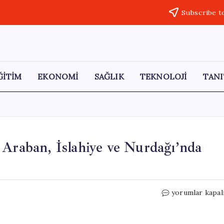
Subscribe t
ĞİTİM
EKONOMİ
SAĞLIK
TEKNOLOJİ
TANI
 Araban, İslahiye ve Nurdağı’nda
Gaziantep’te
yorumlar kapal
19
Mayıs
Coşkusu: