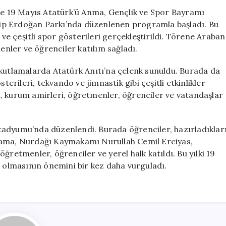
Araban,
nde 19 Mayıs Atatürk’ü Anma, Gençlik ve Spor Bayramı
İslahiye
ayyip Erdoğan Parkı’nda düzenlenen programla başladı. Bu
ve
 ve çeşitli spor gösterileri gerçekleştirildi. Törene Araban
Nurdağı’nda
nler ve öğrenciler katılım sağladı.
Etkinlikler
için
 kutlamalarda Atatürk Anıtı’na çelenk sunuldu. Burada da
terileri, tekvando ve jimnastik gibi çeşitli etkinlikler
, kurum amirleri, öğretmenler, öğrenciler ve vatandaşlar
tadyumu’nda düzenlendi. Burada öğrenciler, hazırladıklar
rograma, Nurdağı Kaymakamı Nurullah Cemil Erciyas,
ğretmenler, öğrenciler ve yerel halk katıldı. Bu yılki 19
a olmasının önemini bir kez daha vurguladı.