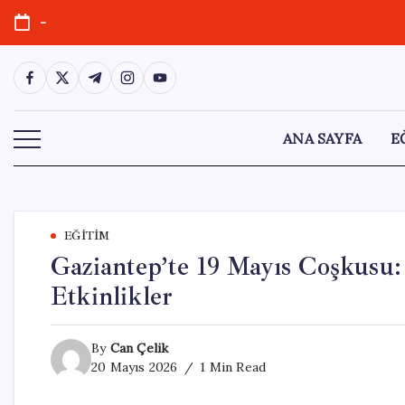
Skip
-
to
content
https://www.facebook.com/
https://twitter.com/
https://t.me/
https://www.instagram.com/
https://youtube.com/
ANA SAYFA
E
EĞITIM
Gaziantep’te 19 Mayıs Coşkusu:
Etkinlikler
By
Can Çelik
20 Mayıs 2026
1 Min Read