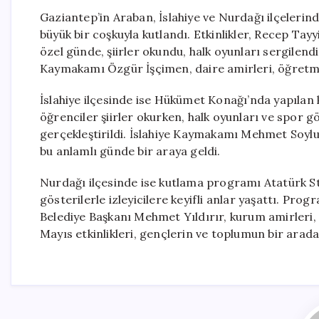
Gaziantep’in Araban, İslahiye ve Nurdağı ilçeleri
büyük bir coşkuyla kutlandı. Etkinlikler, Recep T
özel günde, şiirler okundu, halk oyunları sergilendi
Kaymakamı Özgür İşçimen, daire amirleri, öğretme
İslahiye ilçesinde ise Hükümet Konağı’nda yapılan
öğrenciler şiirler okurken, halk oyunları ve spor gös
gerçekleştirildi. İslahiye Kaymakamı Mehmet Soylu
bu anlamlı günde bir araya geldi.
Nurdağı ilçesinde ise kutlama programı Atatürk S
gösterilerle izleyicilere keyifli anlar yaşattı. P
Belediye Başkanı Mehmet Yıldırır, kurum amirleri, ö
Mayıs etkinlikleri, gençlerin ve toplumun bir arad