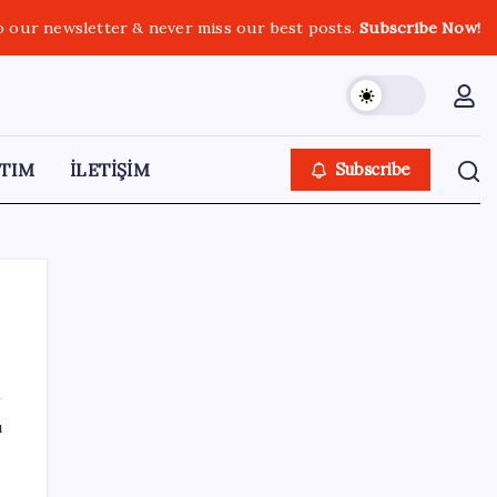
o our newsletter & never miss our best posts.
Subscribe Now!
TIM
İLETİŞİM
Subscribe
SON YAZILAR
ı
Bakan Yumaklı: İspanya’daki yangın
söndürme uçakları Türkiye’ye döndü