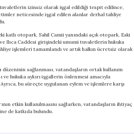
Vererek
aletlerin izinsiz olarak işgal edildiği tespit edilince,
Otopark
mler neticesinde işgal edilen alanlar derhal tahliye
ve
du.
Tuvaletleri
Yeniden
i katlı otopark, Sahil Camii yanındaki açık otopark, Eski
Kamuya
 ve Ilıca Caddesi girişindeki umumi tuvaletlerin hukuka
Açtı
 tahliye işlemleri tamamlandı ve artık halkın ücretsiz olarak
için
 düzeninin sağlanması, vatandaşların ortak kullanım
 ve hukuka aykırı işgallerin önlenmesi amacıyla
i. Ayrıca, bu süreçte uygulanan eylem ve işlemlere karşı
nın etkin kullanılmasını sağlarken, vatandaşların ihtiyaç
sine de katkıda bulundu.