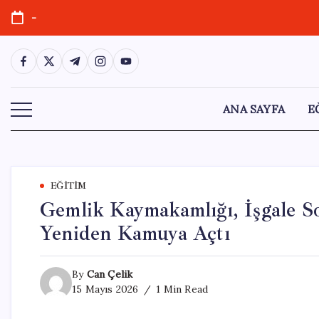
Skip
-
to
content
https://www.facebook.com/
https://twitter.com/
https://t.me/
https://www.instagram.com/
https://youtube.com/
ANA SAYFA
E
EĞITIM
Gemlik Kaymakamlığı, İşgale So
Yeniden Kamuya Açtı
By
Can Çelik
15 Mayıs 2026
1 Min Read