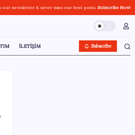
o our newsletter & never miss our best posts.
Subscribe Now!
TIM
İLETİŞİM
Subscribe
SON YAZILAR
ı
Bakan Yumaklı: İspanya’daki yangın
söndürme uçakları Türkiye’ye döndü