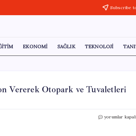
Subscribe t
ĞİTİM
EKONOMİ
SAĞLIK
TEKNOLOJİ
TANI
n Vererek Otopark ve Tuvaletleri
Gemlik
yorumlar kapal
Kaymakamlığı,
İşgale
Son