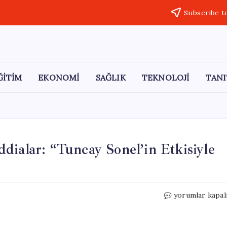
Subscribe t
ĞİTİM
EKONOMİ
SAĞLIK
TEKNOLOJİ
TANI
dialar: “Tuncay Sonel’in Etkisiyle
Gülistan
yorumlar kapal
Doku
Davasında
Şok