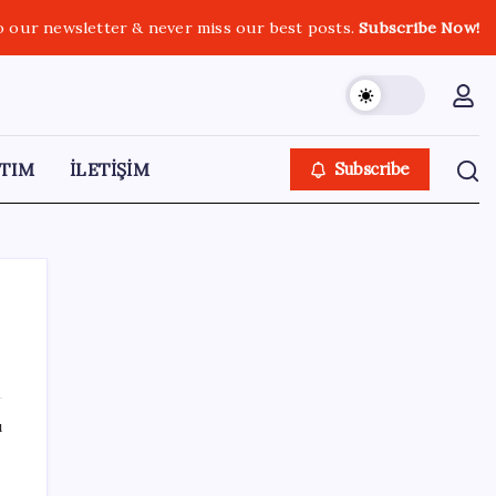
o our newsletter & never miss our best posts.
Subscribe Now!
TIM
İLETİŞİM
Subscribe
SON YAZILAR
ı
AB’den 348 uyduluk güvenlik iletişim ağına
onay