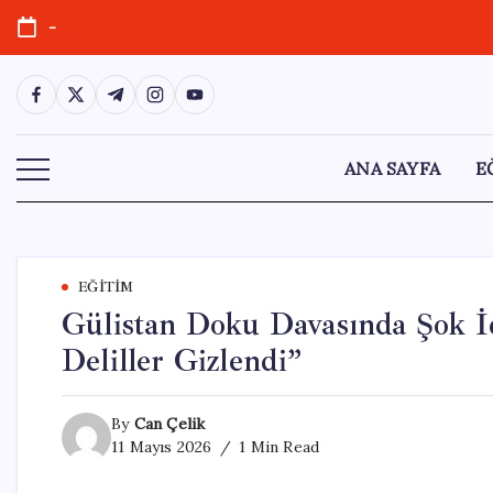
Skip
-
to
content
https://www.facebook.com/
https://twitter.com/
https://t.me/
https://www.instagram.com/
https://youtube.com/
ANA SAYFA
E
EĞITIM
Gülistan Doku Davasında Şok İd
Deliller Gizlendi”
By
Can Çelik
11 Mayıs 2026
1 Min Read