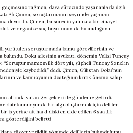
İddialar:
l geçmesine rağmen, dava sürecinde yaşananlarla ilgili
“Tuncay
ukatı Ali Çimen, soruşturmanın seyrinde yaşanan
Sonel’in
una duyurdu. Çimen, bu sürecin yalnızca bir cinayet
Etkisiyle
uzluk ve organize suç boyutunun da bulunduğunu
Deliller
Gizlendi”
için
gili yürütülen soruşturmada kamu görevlilerinin ve
da bulundu. Doku ailesinin avukatı, dönemin Valisi Tuncay
k, “Soruşturmamızın ilk dört yılı, şüpheli Tuncay Sonel’in
edeniyle kaybedildi,” dedi. Çimen, Gülistan Doku’nun
larının ve kamuoyunun desteğinin kritik öneme sahip
ının altında yatan gerçekleri de gündeme getirdi.
ine dair kamuoyunda bir algı oluşturmak için deliller
 bir iş yerine ait hard diskten elde edilen 6 saatlik
ı gösterdiğini belirtti.
nıklara rüşvet verildiği yönünde delillerin bulunduğunu