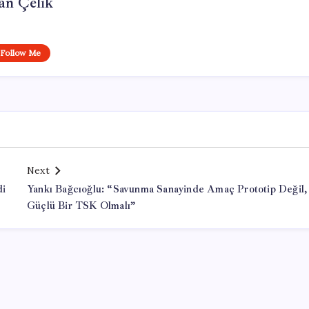
an Çelik
Follow Me
Next
di
Yankı Bağcıoğlu: “Savunma Sanayinde Amaç Prototip Değil,
Güçlü Bir TSK Olmalı”