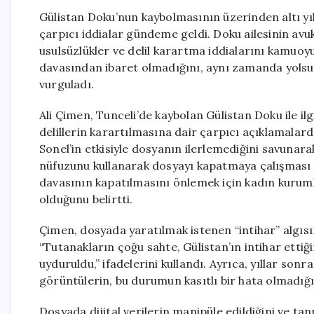
Gülistan Doku’nun kaybolmasının üzerinden altı yı
çarpıcı iddialar gündeme geldi. Doku ailesinin av
usulsüzlükler ve delil karartma iddialarını kamuoy
davasından ibaret olmadığını, aynı zamanda yols
vurguladı.
Ali Çimen, Tunceli’de kaybolan Gülistan Doku ile il
delillerin karartılmasına dair çarpıcı açıklamalar
Sonel’in etkisiyle dosyanın ilerlemediğini savunara
nüfuzunu kullanarak dosyayı kapatmaya çalışması n
davasının kapatılmasını önlemek için kadın kurum
olduğunu belirtti.
Çimen, dosyada yaratılmak istenen “intihar” algıs
“Tutanakların çoğu sahte, Gülistan’ın intihar ettiğ
uyduruldu,” ifadelerini kullandı. Ayrıca, yıllar sonra
görüntülerin, bu durumun kasıtlı bir hata olmadığın
Dosyada dijital verilerin manipüle edildiğini ve ta