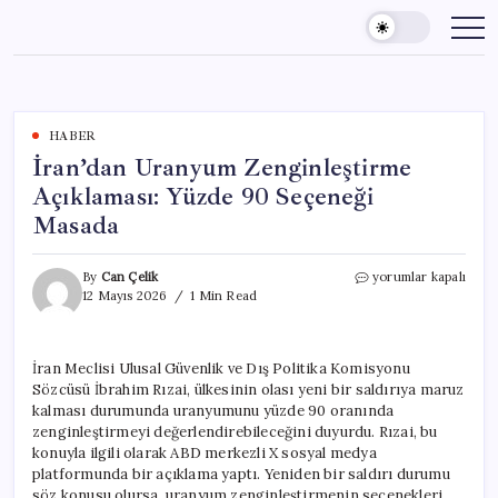
Skip
to
content
HABER
İran’dan Uranyum Zenginleştirme
Açıklaması: Yüzde 90 Seçeneği
Masada
İran’dan
By
Can Çelik
yorumlar kapalı
Uranyum
12 Mayıs 2026
1 Min Read
Zenginleştirme
Açıklaması:
Yüzde
İran Meclisi Ulusal Güvenlik ve Dış Politika Komisyonu
90
Sözcüsü İbrahim Rızai, ülkesinin olası yeni bir saldırıya maruz
Seçeneği
Masada
kalması durumunda uranyumunu yüzde 90 oranında
için
zenginleştirmeyi değerlendirebileceğini duyurdu. Rızai, bu
konuyla ilgili olarak ABD merkezli X sosyal medya
platformunda bir açıklama yaptı. Yeniden bir saldırı durumu
söz konusu olursa, uranyum zenginleştirmenin seçenekleri