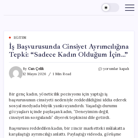
Skip
to
content
EĞITIM
İş Başvurusunda Cinsiyet Ayrımcılığına
Tepki: “Sadece Kadın Olduğum İçin…”
İş
By
Can Çelik
yorumlar kapalı
Başvurusunda
12 Mayıs 2026
1 Min Read
Cinsiyet
Ayrımcılığına
Tepki:
Bir genç kadın, yöneticilik pozisyonu için yaptığı iş
“Sadece
başvurusunun cinsiyeti nedeniyle reddedildiğini iddia ederek
Kadın
Olduğum
sosyal medyada büyük yankı uyandırdı. Yaşadığı durumu
İçin…”
gözyaşları içinde paylaşan kadın, “Deneyimim değil,
için
cinsiyetim sorgulandı” diyerek tepkisini dile getirdi.
Başvurusu reddedilen kadın, bir zincir marketteki mülakatta
karşılaştığı ayrımcılığı anlattı. Paylaştığı videoda, görüşme