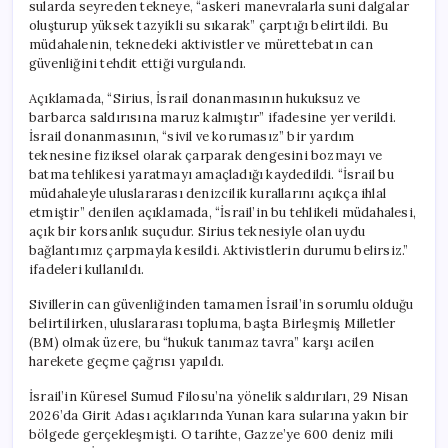
sularda seyreden tekneye, “askeri manevralarla suni dalgalar
oluşturup yüksek tazyikli su sıkarak” çarptığı belirtildi. Bu
müdahalenin, teknedeki aktivistler ve mürettebatın can
güvenliğini tehdit ettiği vurgulandı.
Açıklamada, “Sirius, İsrail donanmasının hukuksuz ve
barbarca saldırısına maruz kalmıştır” ifadesine yer verildi.
İsrail donanmasının, “sivil ve korumasız” bir yardım
teknesine fiziksel olarak çarparak dengesini bozmayı ve
batma tehlikesi yaratmayı amaçladığı kaydedildi. “İsrail bu
müdahaleyle uluslararası denizcilik kurallarını açıkça ihlal
etmiştir” denilen açıklamada, “İsrail’in bu tehlikeli müdahalesi,
açık bir korsanlık suçudur. Sirius teknesiyle olan uydu
bağlantımız çarpmayla kesildi. Aktivistlerin durumu belirsiz.”
ifadeleri kullanıldı.
Sivillerin can güvenliğinden tamamen İsrail’in sorumlu olduğu
belirtilirken, uluslararası topluma, başta Birleşmiş Milletler
(BM) olmak üzere, bu “hukuk tanımaz tavra” karşı acilen
harekete geçme çağrısı yapıldı.
İsrail’in Küresel Sumud Filosu’na yönelik saldırıları, 29 Nisan
2026’da Girit Adası açıklarında Yunan kara sularına yakın bir
bölgede gerçekleşmişti. O tarihte, Gazze’ye 600 deniz mili