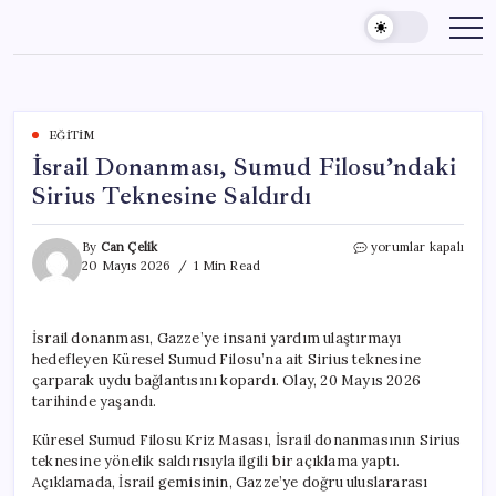
Skip
to
content
EĞITIM
İsrail Donanması, Sumud Filosu’ndaki
Sirius Teknesine Saldırdı
İsrail
By
Can Çelik
yorumlar kapalı
Donanması,
20 Mayıs 2026
1 Min Read
Sumud
Filosu’ndaki
Sirius
İsrail donanması, Gazze’ye insani yardım ulaştırmayı
Teknesine
hedefleyen Küresel Sumud Filosu’na ait Sirius teknesine
Saldırdı
için
çarparak uydu bağlantısını kopardı. Olay, 20 Mayıs 2026
tarihinde yaşandı.
Küresel Sumud Filosu Kriz Masası, İsrail donanmasının Sirius
teknesine yönelik saldırısıyla ilgili bir açıklama yaptı.
Açıklamada, İsrail gemisinin, Gazze’ye doğru uluslararası