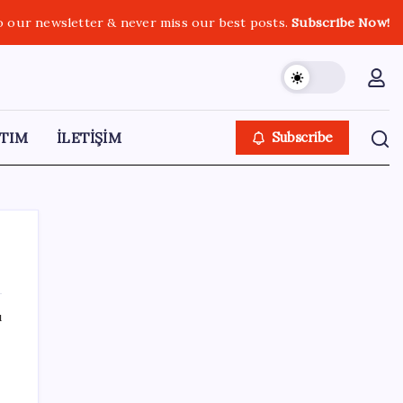
o our newsletter & never miss our best posts.
Subscribe Now!
TIM
İLETİŞİM
Subscribe
ı
SON YAZILAR
Bakan Yumaklı: İspanya’daki yangın
söndürme uçakları Türkiye’ye döndü