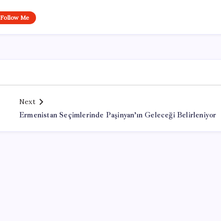
Follow Me
Next
Ermenistan Seçimlerinde Paşinyan’ın Geleceği Belirleniyor
Office Lisans Satın Al