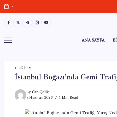
Skip
-
to
content
https://www.facebook.com/
https://twitter.com/
https://t.me/
https://www.instagram.com/
https://youtube.com/
ANA SAYFA
E
EĞITIM
İstanbul Boğazı’nda Gemi Traf
By
Can Çelik
7 Haziran 2026
1 Min Read