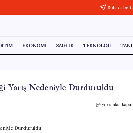
Subscribe t
ĞİTİM
EKONOMİ
SAĞLIK
TEKNOLOJİ
TANI
iği Yarış Nedeniyle Durduruldu
İstanbul
yorumlar kapal
Boğazı’nda
Gemi
Trafiği
Yarış