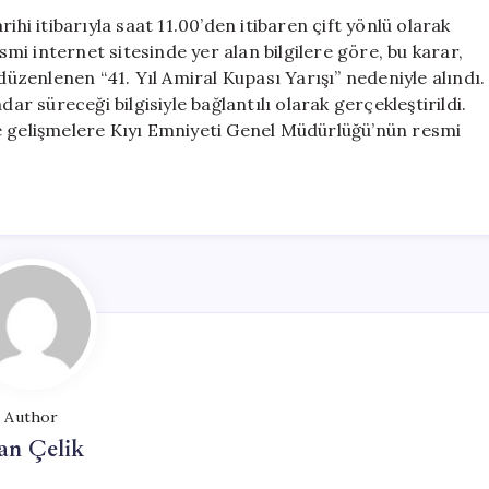
Nedeniyle
ihi itibarıyla saat 11.00’den itibaren çift yönlü olarak
Durduruldu
i internet sitesinde yer alan bilgilere göre, bu karar,
için
zenlenen “41. Yıl Amiral Kupası Yarışı” nedeniyle alındı.
ar süreceği bilgisiyle bağlantılı olarak gerçekleştirildi.
e ve gelişmelere Kıyı Emniyeti Genel Müdürlüğü’nün resmi
Author
an Çelik