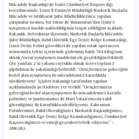
Mücadele Başkanlığı ile İzmir Cumhuriyet Başsavcılığı
koordinesinde, İzmir İl Emniyet Müdürlüğü Narkotik Suçlarla
Mücadele ve İstihbarat Şube Müdürlüklerince yapılan
çalışmalar sonucu, bir tekne ile Yunanistan’dan İzmir’e
uyuşturucu madde nakledildiğinin tespit edildiğini açıkladı.
Bakanlık, Seferihisar ilçesinde; Narkotik Suçlarla Mücadele
Şube Müdürlüğü, Sahil Güvenlik Ege Deniz Bölge Komutanlığı,
İzmir Deniz Polisi görevlileri ile yapılan ortak operasyon
sonucunda; tekne içerisinde gizlenmiş halde 764 kilogram
skunk/esrar uyuşturucu maddenin ele geçirildiğini bildirdi.
Öte yandan, 2’si yabancı uyruklu olmak üzere toplam 3
şüphelinin de yakalandığı belirtildi. “Gençlerimizin geleceğini
hedef alan uyuşturucu ile mücadelemizi kararlılıkla
sürdürüyoruz” İçişleri Bakanlığı tarafından yapılan
açıklamalarda şu ifadelere yer verildi: “Gençlerimizin
geleceğini hedef alan uyuşturucu ile mücadelemizi; karada
polisimiz ve jandarmamız ile Mavi Vatan’ımızda sahil
güvenliğimiz ile kararlılıkla sürdürüyoruz. Kahraman
Polislerimizi, Sahil Güvenliğimizi, Narkotik Başkanlığımızı,
Sahil Güvenlik Ege Deniz Bölge Komutanlığımızı, Cumhuriyet
Başsavcılığımızı ve emeği geçenleri tebrik ediyoruz.” –
ANKARA