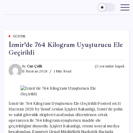
Skip
to
content
EĞITIM
İzmir’de 764 Kilogram Uyuşturucu Ele
Geçirildi
İzmir’de
By
Can Çelik
yorumlar kapalı
764
11 Haziran 2026
1 Min Read
Kilogram
Uyuşturucu
Ele
Geçirildi
için
İzmir’de 764 Kilogram Uyuşturucu Ele Geçirildi Posted on 11
Haziran 2026 by Yusuf Arslan İçişleri Bakanlığı, İzmir’de polis
ve sahil güvenlik ekipleri tarafından düzenlenen ortak
operasyon ile 764 kilogram uyuşturucu madde ele
geçirildiğini duyurdu. İçişleri Bakanlığı, resmi sosyal medya
hesabından, Emniyet Genel Müdürlüğü Narkotik Suçlarla