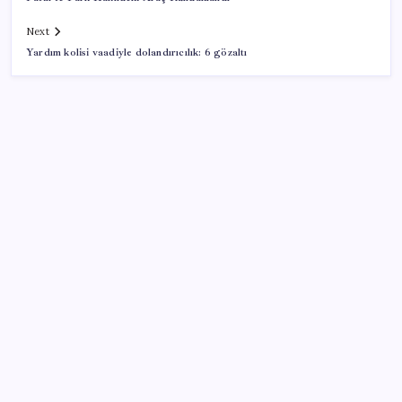
Next
Yardım kolisi vaadiyle dolandırıcılık: 6 gözaltı
SON YAZILAR
Bakan Kurum: Bu işler ahbap çavuş ilişkisiyle
yürümez
TBMM Adalet Komisyonu’nda ‘süreç yasası’
gerginliği: İzdiham yaşandı, ezilme tehlikesi
geçirdiler!