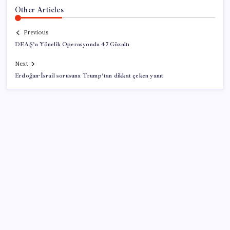
Other Articles
Previous
DEAŞ’a Yönelik Operasyonda 47 Gözaltı
Next
Erdoğan-İsrail sorusuna Trump’tan dikkat çeken yanıt
SON YAZILAR
AB’den 348 uyduluk güvenlik iletişim ağına onay
Bakan Kurum: Bu işler ahbap çavuş ilişkisiyle