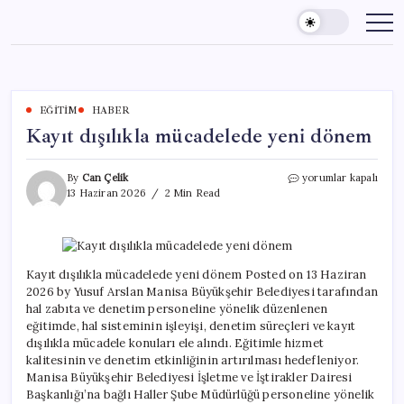
Skip
to
content
EĞITIM
HABER
Kayıt dışılıkla mücadelede yeni dönem
Kayıt
By
Can Çelik
yorumlar kapalı
dışılıkla
13 Haziran 2026
2 Min Read
mücadelede
yeni
dönem
için
Kayıt dışılıkla mücadelede yeni dönem Posted on 13 Haziran
2026 by Yusuf Arslan Manisa Büyükşehir Belediyesi tarafından
hal zabıta ve denetim personeline yönelik düzenlenen
eğitimde, hal sisteminin işleyişi, denetim süreçleri ve kayıt
dışılıkla mücadele konuları ele alındı. Eğitimle hizmet
kalitesinin ve denetim etkinliğinin artırılması hedefleniyor.
Manisa Büyükşehir Belediyesi İşletme ve İştirakler Dairesi
Başkanlığı’na bağlı Haller Şube Müdürlüğü personeline yönelik