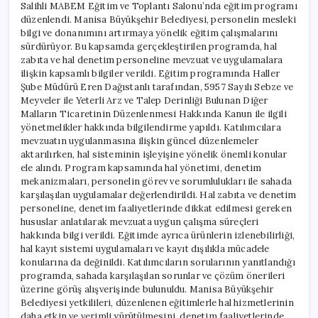
Salihli MABEM Eğitim ve Toplantı Salonu’nda eğitim programı
düzenlendi. Manisa Büyükşehir Belediyesi, personelin mesleki
bilgi ve donanımını artırmaya yönelik eğitim çalışmalarını
sürdürüyor. Bu kapsamda gerçekleştirilen programda, hal
zabıta ve hal denetim personeline mevzuat ve uygulamalara
ilişkin kapsamlı bilgiler verildi. Eğitim programında Haller
Şube Müdürü Eren Dağıstanlı tarafından, 5957 Sayılı Sebze ve
Meyveler ile Yeterli Arz ve Talep Derinliği Bulunan Diğer
Malların Ticaretinin Düzenlenmesi Hakkında Kanun ile ilgili
yönetmelikler hakkında bilgilendirme yapıldı. Katılımcılara
mevzuatın uygulanmasına ilişkin güncel düzenlemeler
aktarılırken, hal sisteminin işleyişine yönelik önemli konular
ele alındı. Program kapsamında hal yönetimi, denetim
mekanizmaları, personelin görev ve sorumlulukları ile sahada
karşılaşılan uygulamalar değerlendirildi. Hal zabıta ve denetim
personeline, denetim faaliyetlerinde dikkat edilmesi gereken
hususlar anlatılarak mevzuata uygun çalışma süreçleri
hakkında bilgi verildi. Eğitimde ayrıca ürünlerin izlenebilirliği,
hal kayıt sistemi uygulamaları ve kayıt dışılıkla mücadele
konularına da değinildi. Katılımcıların sorularının yanıtlandığı
programda, sahada karşılaşılan sorunlar ve çözüm önerileri
üzerine görüş alışverişinde bulunuldu. Manisa Büyükşehir
Belediyesi yetkilileri, düzenlenen eğitimlerle hal hizmetlerinin
daha etkin ve verimli yürütülmesini, denetim faaliyetlerinde