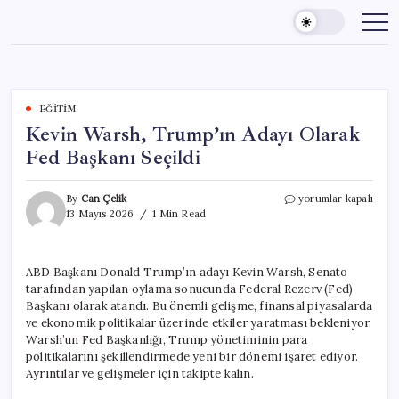
Skip
to
content
EĞITIM
Kevin Warsh, Trump’ın Adayı Olarak
Fed Başkanı Seçildi
Kevin
By
Can Çelik
yorumlar kapalı
Warsh,
13 Mayıs 2026
1 Min Read
Trump’ın
Adayı
Olarak
ABD Başkanı Donald Trump’ın adayı Kevin Warsh, Senato
Fed
tarafından yapılan oylama sonucunda Federal Rezerv (Fed)
Başkanı
Seçildi
Başkanı olarak atandı. Bu önemli gelişme, finansal piyasalarda
için
ve ekonomik politikalar üzerinde etkiler yaratması bekleniyor.
Warsh’un Fed Başkanlığı, Trump yönetiminin para
politikalarını şekillendirmede yeni bir dönemi işaret ediyor.
Ayrıntılar ve gelişmeler için takipte kalın.