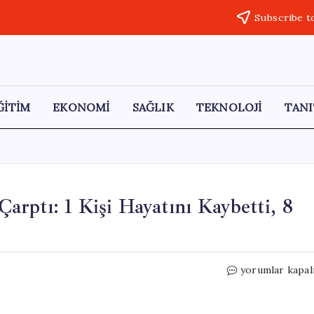
Subscribe t
ĞİTİM
EKONOMİ
SAĞLIK
TEKNOLOJİ
TANI
arptı: 1 Kişi Hayatını Kaybetti, 8
Konya’da
yorumlar kapal
Yolcu
Otobüsü
TIR’a