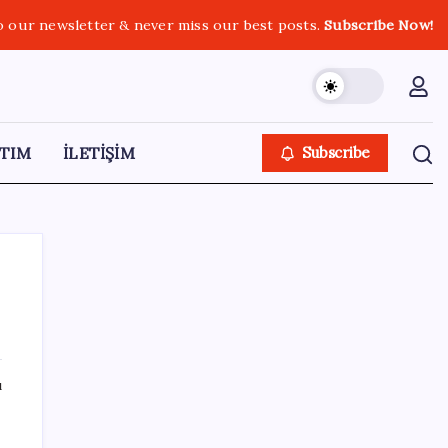
o our newsletter & never miss our best posts.
Subscribe Now!
TIM
İLETİŞİM
Subscribe
SON YAZILAR
ı
Bakan Yumaklı: İspanya’daki yangın
söndürme uçakları Türkiye’ye döndü