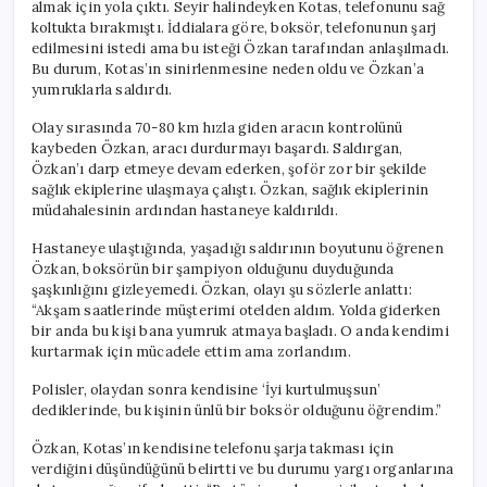
almak için yola çıktı. Seyir halindeyken Kotas, telefonunu sağ
koltukta bırakmıştı. İddialara göre, boksör, telefonunun şarj
edilmesini istedi ama bu isteği Özkan tarafından anlaşılmadı.
Bu durum, Kotas’ın sinirlenmesine neden oldu ve Özkan’a
yumruklarla saldırdı.
Olay sırasında 70-80 km hızla giden aracın kontrolünü
kaybeden Özkan, aracı durdurmayı başardı. Saldırgan,
Özkan’ı darp etmeye devam ederken, şoför zor bir şekilde
sağlık ekiplerine ulaşmaya çalıştı. Özkan, sağlık ekiplerinin
müdahalesinin ardından hastaneye kaldırıldı.
Hastaneye ulaştığında, yaşadığı saldırının boyutunu öğrenen
Özkan, boksörün bir şampiyon olduğunu duyduğunda
şaşkınlığını gizleyemedi. Özkan, olayı şu sözlerle anlattı:
“Akşam saatlerinde müşterimi otelden aldım. Yolda giderken
bir anda bu kişi bana yumruk atmaya başladı. O anda kendimi
kurtarmak için mücadele ettim ama zorlandım.
Polisler, olaydan sonra kendisine ‘İyi kurtulmuşsun’
dediklerinde, bu kişinin ünlü bir boksör olduğunu öğrendim.”
Özkan, Kotas’ın kendisine telefonu şarja takması için
verdiğini düşündüğünü belirtti ve bu durumu yargı organlarına