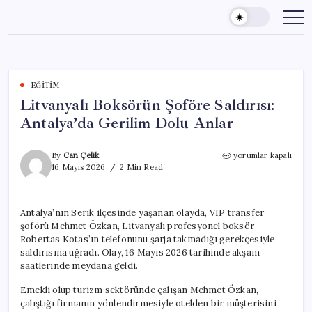
Skip
to
content
EĞITIM
Litvanyalı Boksörün Şoföre Saldırısı:
Antalya’da Gerilim Dolu Anlar
Litvanyalı
By
Can Çelik
yorumlar kapalı
Boksörün
16 Mayıs 2026
2 Min Read
Şoföre
Saldırısı:
Antalya’da
Antalya’nın Serik ilçesinde yaşanan olayda, VIP transfer
Gerilim
şoförü Mehmet Özkan, Litvanyalı profesyonel boksör
Dolu
Anlar
Robertas Kotas’ın telefonunu şarja takmadığı gerekçesiyle
için
saldırısına uğradı. Olay, 16 Mayıs 2026 tarihinde akşam
saatlerinde meydana geldi.
Emekli olup turizm sektöründe çalışan Mehmet Özkan,
çalıştığı firmanın yönlendirmesiyle otelden bir müşterisini