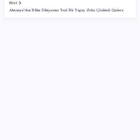
Next
Almanya’dan Bilim Dünyasına Yeni Bir Yapay Zeka Çözümü: Quinex
SON YAZILAR
Protein tutkusu ömrü kısaltıyor mu? Yüksek protein
trendine yeni uyarı
TMSF, 106 aracı satışa sunacak
Belçika geçen ay LNG ithalatında Rusya’ya bağımlı
kaldı
Yüzünüz sık sık kızarıyorsa dikkat! Rozasea