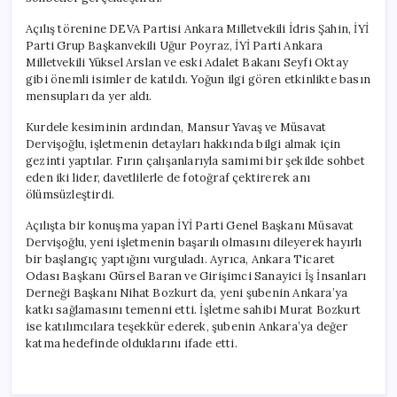
Açılış törenine DEVA Partisi Ankara Milletvekili İdris Şahin, İYİ
Parti Grup Başkanvekili Uğur Poyraz, İYİ Parti Ankara
Milletvekili Yüksel Arslan ve eski Adalet Bakanı Seyfi Oktay
gibi önemli isimler de katıldı. Yoğun ilgi gören etkinlikte basın
mensupları da yer aldı.
Kurdele kesiminin ardından, Mansur Yavaş ve Müsavat
Dervişoğlu, işletmenin detayları hakkında bilgi almak için
gezinti yaptılar. Fırın çalışanlarıyla samimi bir şekilde sohbet
eden iki lider, davetlilerle de fotoğraf çektirerek anı
ölümsüzleştirdi.
Açılışta bir konuşma yapan İYİ Parti Genel Başkanı Müsavat
Dervişoğlu, yeni işletmenin başarılı olmasını dileyerek hayırlı
bir başlangıç yaptığını vurguladı. Ayrıca, Ankara Ticaret
Odası Başkanı Gürsel Baran ve Girişimci Sanayici İş İnsanları
Derneği Başkanı Nihat Bozkurt da, yeni şubenin Ankara’ya
katkı sağlamasını temenni etti. İşletme sahibi Murat Bozkurt
ise katılımcılara teşekkür ederek, şubenin Ankara’ya değer
katma hedefinde olduklarını ifade etti.