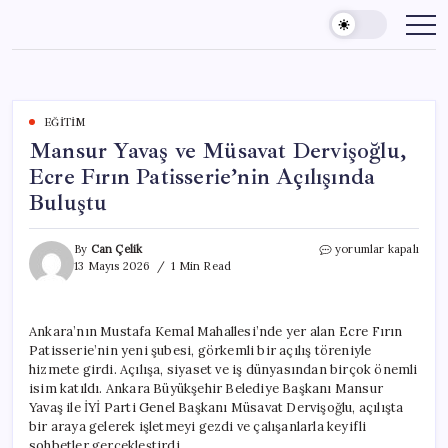
Skip
to
content
EĞITIM
Mansur Yavaş ve Müsavat Dervişoğlu,
Ecre Fırın Patisserie’nin Açılışında
Buluştu
Mansur
By
Can Çelik
yorumlar kapalı
Yavaş
13 Mayıs 2026
1 Min Read
ve
Müsavat
Dervişoğlu,
Ankara’nın Mustafa Kemal Mahallesi’nde yer alan Ecre Fırın
Ecre
Patisserie’nin yeni şubesi, görkemli bir açılış töreniyle
Fırın
Patisserie’nin
hizmete girdi. Açılışa, siyaset ve iş dünyasından birçok önemli
Açılışında
isim katıldı. Ankara Büyükşehir Belediye Başkanı Mansur
Buluştu
Yavaş ile İYİ Parti Genel Başkanı Müsavat Dervişoğlu, açılışta
için
bir araya gelerek işletmeyi gezdi ve çalışanlarla keyifli
sohbetler gerçekleştirdi.