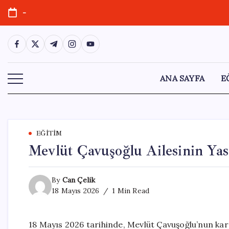
Skip
-
to
content
https://www.facebook.com/
https://twitter.com/
https://t.me/
https://www.instagram.com/
https://youtube.com/
ANA SAYFA
E
EĞITIM
Mevlüt Çavuşoğlu Ailesinin Ya
By
Can Çelik
18 Mayıs 2026
1 Min Read
18 Mayıs 2026 tarihinde, Mevlüt Çavuşoğlu’nun kar