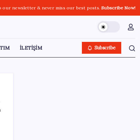
o our newsletter & never miss our best posts.
Subscribe Now!
TIM
İLETİŞİM
Subscribe
ı
SON YAZILAR
Bakan Yumaklı: İspanya’daki yangın
söndürme uçakları Türkiye’ye döndü