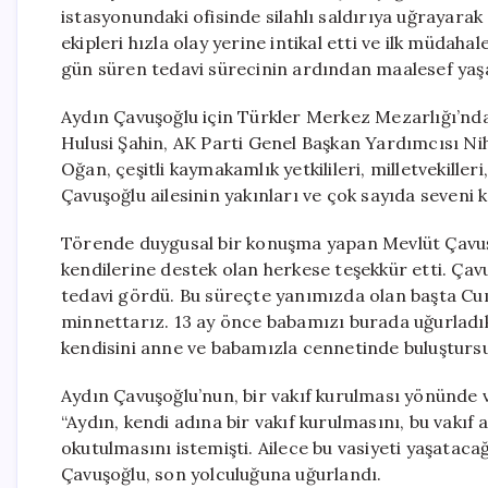
istasyonundaki ofisinde silahlı saldırıya uğrayara
ekipleri hızla olay yerine intikal etti ve ilk müdah
gün süren tedavi sürecinin ardından maalesef yaş
Aydın Çavuşoğlu için Türkler Merkez Mezarlığı’nda 
Hulusi Şahin, AK Parti Genel Başkan Yardımcısı Ni
Oğan, çeşitli kaymakamlık yetkilileri, milletvekilleri
Çavuşoğlu ailesinin yakınları ve çok sayıda seveni k
Törende duygusal bir konuşma yapan Mevlüt Çavuş
kendilerine destek olan herkese teşekkür etti. Ça
tedavi gördü. Bu süreçte yanımızda olan başta Cu
minnettarız. 13 ay önce babamızı burada uğurladık,
kendisini anne ve babamızla cennetinde buluştursu
Aydın Çavuşoğlu’nun, bir vakıf kurulması yönünde 
“Aydın, kendi adına bir vakıf kurulmasını, bu vakıf 
okutulmasını istemişti. Ailece bu vasiyeti yaşatac
Çavuşoğlu, son yolculuğuna uğurlandı.