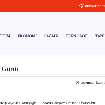
Subscribe t
ĞİTİM
EKONOMİ
SAĞLIK
TEKNOLOJİ
TANI
s Günü
Mevlüt
yorumlar kapal
Çavuşoğlu
Ailesinin
Yas
Günü
deşi Aydın Çavuşoğlu, 5 Mayıs akşamı kendi akaryakıt