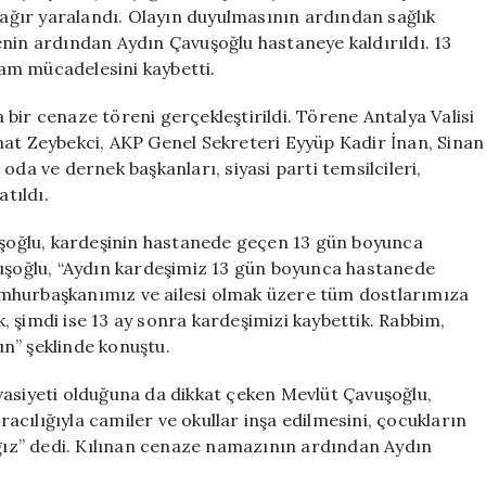
için
k ağır yaralandı. Olayın duyulmasının ardından sağlık
alenin ardından Aydın Çavuşoğlu hastaneye kaldırıldı. 13
am mücadelesini kaybetti.
bir cenaze töreni gerçekleştirildi. Törene Antalya Valisi
hat Zeybekci, AKP Genel Sekreteri Eyyüp Kadir İnan, Sinan
, oda ve dernek başkanları, siyasi parti temsilcileri,
atıldı.
oğlu, kardeşinin hastanede geçen 13 gün boyunca
vuşoğlu, “Aydın kardeşimiz 13 gün boyunca hastanede
mhurbaşkanımız ve ailesi olmak üzere tüm dostlarımıza
 şimdi ise 13 ay sonra kardeşimizi kaybettik. Rabbim,
n” şeklinde konuştu.
vasiyeti olduğuna da dikkat çeken Mevlüt Çavuşoğlu,
aracılığıyla camiler ve okullar inşa edilmesini, çocukların
ağız” dedi. Kılınan cenaze namazının ardından Aydın