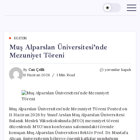
Skip
to
content
EĞITIM
Muş Alparslan Üniversitesi’nde
Mezuniyet Töreni
Muş
By
Can Çelik
yorumlar kapalı
Alparslan
11 Haziran 2026
1 Min Read
Üniversitesi’nde
Mezuniyet
Töreni
için
Muş Alparslan Üniversitesi’nde Mezuniyet Töreni Posted on
11 Haziran 2026 by Yusuf Arslan Muş Alparslan Üniversitesi
Bulanık Meslek Yüksekokulunda (MYO) mezuniyet töreni
düzenlendi. MYO’nun konferans salonundaki törende
konuşan Muş Alparslan Üniversitesi Rektör Prof. Dr. Mustafa
Alican, üniversitenin bölgeye önemli katkılar sunduğunu