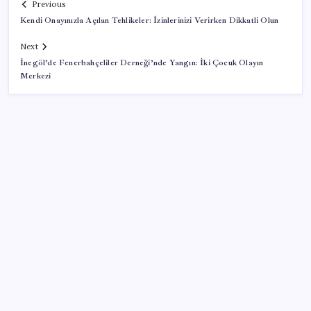
Previous
Kendi Onayınızla Açılan Tehlikeler: İzinlerinizi Verirken Dikkatli Olun
Next
İnegöl’de Fenerbahçeliler Derneği’nde Yangın: İki Çocuk Olayın
Merkezi
SON YAZILAR
Togg Servis Noktası Sayısını Türkiye Genelinde 58’e
Çıkardı
Yapay zekayı kandıran korsan, 14 şirketin sistemine