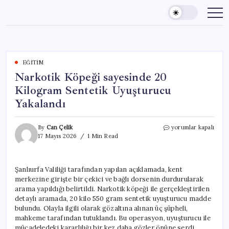
Skip
to
content
EĞITIM
Narkotik Köpeği sayesinde 20
Kilogram Sentetik Uyuşturucu
Yakalandı
Narkotik
By
Can Çelik
yorumlar kapalı
Köpeği
17 Mayıs 2026
1 Min Read
sayesinde
20
Kilogram
Şanlıurfa Valiliği tarafından yapılan açıklamada, kent
Sentetik
merkezine girişte bir çekici ve bağlı dorsenin durdurularak
Uyuşturucu
Yakalandı
arama yapıldığı belirtildi. Narkotik köpeği ile gerçekleştirilen
için
detaylı aramada, 20 kilo 550 gram sentetik uyuşturucu madde
bulundu. Olayla ilgili olarak gözaltına alınan üç şüpheli,
mahkeme tarafından tutuklandı. Bu operasyon, uyuşturucu ile
mücadeledeki kararlılığı bir kez daha gözler önüne serdi.