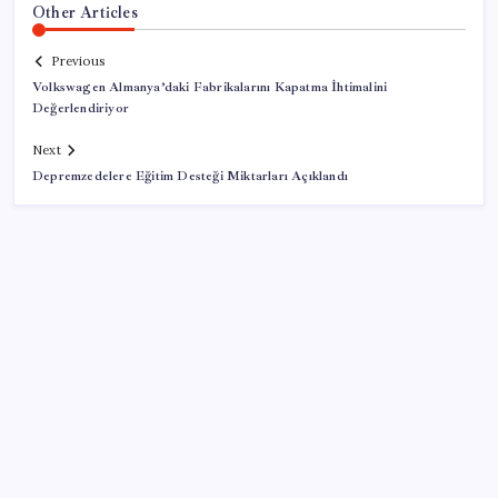
Other Articles
Previous
Volkswagen Almanya’daki Fabrikalarını Kapatma İhtimalini
Değerlendiriyor
Next
Depremzedelere Eğitim Desteği Miktarları Açıklandı
SON YAZILAR
Son dakika… Kuşadası Belediyesi’ne üçüncü dalga
operasyon: Bülent Tezcan’ın kızı ve damadı dahil