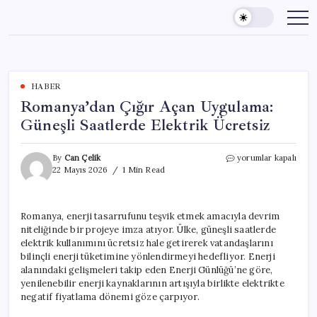
Skip
to
content
HABER
Romanya’dan Çığır Açan Uygulama:
Güneşli Saatlerde Elektrik Ücretsiz
Romanya’dan
By
Can Çelik
yorumlar kapalı
Çığır
22 Mayıs 2026
1 Min Read
Açan
Uygulama:
Güneşli
Romanya, enerji tasarrufunu teşvik etmek amacıyla devrim
Saatlerde
niteliğinde bir projeye imza atıyor. Ülke, güneşli saatlerde
Elektrik
Ücretsiz
elektrik kullanımını ücretsiz hale getirerek vatandaşlarını
için
bilinçli enerji tüketimine yönlendirmeyi hedefliyor. Enerji
alanındaki gelişmeleri takip eden Enerji Günlüğü’ne göre,
yenilenebilir enerji kaynaklarının artışıyla birlikte elektrikte
negatif fiyatlama dönemi göze çarpıyor.