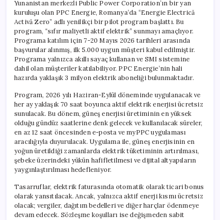
Yunanistan merkezli Public Power Corporation’ın bir yan
kuruluşu olan PPC Energie, Romanya’da “Energie Electrică
Activă Zero” adlı yenilikçi bir pilot program başlattı. Bu
program, “sıfır maliyetli aktif elektrik” sunmayı amaçlıyor.
Programa katılım için 7-20 Mayıs 2026 tarihleri arasında
başvurular alınmış, ilk 5.000 uygun müşteri kabul edilmiştir.
Programa yalnızca akıllı sayaç kullanan ve SMI sistemine
dahil olan müşteriler katılabiliyor. PPC Energie’nin hali
hazırda yaklaşık 3 milyon elektrik aboneliği bulunmaktadır.
Program, 2026 yılı Haziran-Eylül döneminde uygulanacak ve
her ay yaklaşık 70 saat boyunca aktif elektrik enerjisi ücretsiz
sunulacak. Bu dönem, güneş enerjisi üretiminin en yüksek
olduğu gündüz saatlerine denk gelecek ve kullanılacak süreler,
en az 12 saat öncesinden e-posta ve myPPC uygulaması
aracılığıyla duyurulacak. Uygulama ile, güneş enerjisinin en
yoğun üretildiği zamanlarda elektrik tüketiminin artırılması,
şebeke üzerindeki yükün hafifletilmesi ve dijital altyapıların
yaygınlaştırılması hedefleniyor.
Tasarruflar, elektrik faturasında otomatik olarak ticari bonus
olarak yansıtılacak. Ancak, yalnızca aktif enerji kısmı ücretsiz
olacak; vergiler, dağıtım bedelleri ve diğer harçlar ödenmeye
devam edecek. Sözleşme koşulları ise değişmeden sabit