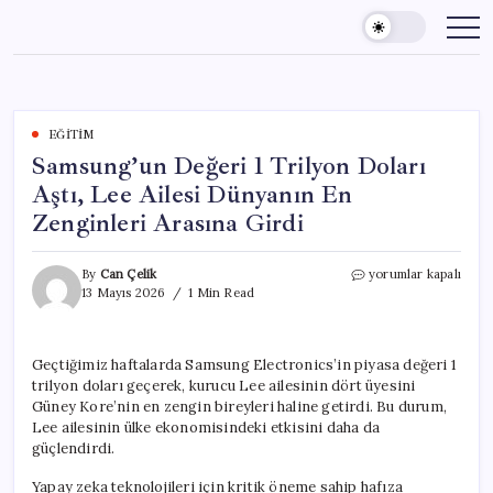
Skip
to
content
EĞITIM
Samsung’un Değeri 1 Trilyon Doları
Aştı, Lee Ailesi Dünyanın En
Zenginleri Arasına Girdi
Samsung’un
By
Can Çelik
yorumlar kapalı
Değeri
13 Mayıs 2026
1 Min Read
1
Trilyon
Doları
Geçtiğimiz haftalarda Samsung Electronics’in piyasa değeri 1
Aştı,
trilyon doları geçerek, kurucu Lee ailesinin dört üyesini
Lee
Ailesi
Güney Kore’nin en zengin bireyleri haline getirdi. Bu durum,
Dünyanın
Lee ailesinin ülke ekonomisindeki etkisini daha da
En
güçlendirdi.
Zenginleri
Arasına
Yapay zeka teknolojileri için kritik öneme sahip hafıza