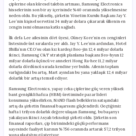
Girdi
çiplerine olan küresel talebin artması, Samsung Electronics
için
hisselerinin son bir ay içerisinde %40 oranında yükselmesine
neden oldu. Bu yükseliş, şirketin Yönetim Kurulu Başkanı Jay Y.
Lee’nin kişisel servetini 34 milyar dolara çıkararak ülkenin en
zengin ismi olmasına katkı sağladı.
İlk defa Lee ailesinin dört üyesi, Güney Kore’nin en zenginleri
listesinde üst sıralarda yer aldı. Jay Y. Lee’nin ardından, Hotel
Shilla’nın CEO’su olan kız kardeşi Boo-jin 12,4 milyar dolarla
ikinci, Samsung C&T stratejik planlama başkanı Seo-hyun 12
milyar dolarla üçüncü ve anneleri Hong Ra-hee 11,2 milyar
dolarla dördüncü sırada kendine yer buldu. Ailenin toplam
varlığındaki bu artış, Mart ayından bu yana yaklaşık 12,4 milyar
dolarlık bir artışı temsil ediyor.
Samsung Electronics, yapay zeka çiplerine güç veren yüksek
bant genişlikli hafıza (HBM) üretiminde pazar lideri
konumuna yükselirken, NAND flash belleklerin satışındaki
artış da şirketin finansal başarısını güçlendirdi. Geçtiğimiz
hafta 1 trilyon dolarlık değere ulaşan Samsung, bu başarıyı
yakalayan ikinci Asyalı teknoloji şirketi oldu. Şirketin son
finansal raporları, çip birimindeki güçlü performans
sayesinde faaliyet karının %756 oranında artarak 57,2 trilyon
wona ulaştığını gösteriyor.