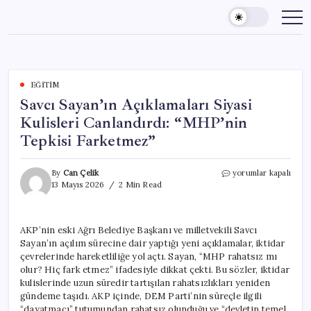
Skip
to
content
EĞITIM
Savcı Sayan’ın Açıklamaları Siyasi
Kulisleri Canlandırdı: “MHP’nin
Tepkisi Farketmez”
Savcı
By
Can Çelik
yorumlar kapalı
Sayan’ın
13 Mayıs 2026
2 Min Read
Açıklamaları
Siyasi
Kulisleri
AKP’nin eski Ağrı Belediye Başkanı ve milletvekili Savcı
Canlandırdı:
Sayan’ın açılım sürecine dair yaptığı yeni açıklamalar, iktidar
“MHP’nin
Tepkisi
çevrelerinde hareketliliğe yol açtı. Sayan, “MHP rahatsız mı
Farketmez”
olur? Hiç fark etmez” ifadesiyle dikkat çekti. Bu sözler, iktidar
için
kulislerinde uzun süredir tartışılan rahatsızlıkları yeniden
gündeme taşıdı. AKP içinde, DEM Parti’nin süreçle ilgili
“dayatmacı” tutumundan rahatsız olunduğu ve “devletin temel