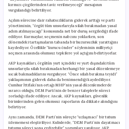
kırmızı çizgilerinden taviz verilmeyeceği” mesajının
vurgulandığı belirtiliyor.
Açılım sürecine dair rahatsızlıkların giderek arttığı ve parti
yönetiminin, “örgüt tüm unsurlarıyla silah bırakmadan yasal
adım atılmayacağı” konusunda net bir duruş sergilediği ifade
ediliyor. Kurmaylar, seçmenin nabzını yoklarken, son
dönemdeki tartışmaların tabanda bir huzursuzluk yarattığını
kaydediyor. Özellikle “kurucu önder” söyleminin milliyetçi
seçmen arasında olumsuz tepkilere yol açtığını belirtiyorlar.
AKP kaynakları, örgütün yurt içindeki ve yurt dışındaki tüm
unsurlarıyla silah bırakmadan herhangi bir yasal düzenlemeye
sıcak bakmadıklarını vurguluyor. “Önce silah bırakma teyidi”
yaklaşımının giderek daha da benimsendiği kaydediliyor.
Cumhur İttifakı’nın ortağı MHP’nin yasal düzenlemelerde
ısrarcı olduğu, DEM Parti’nin de benzer taleplerle süreci
zorladığı ifade ediliyor. Ancak, AKP kaynakları, güvenlik
birimlerinden gelen olumsuz raporların da dikkate alındığını
belirtiyor.
Aynı zamanda, DEM Parti’nin süreçte “uzlaşmacı” bir tutum
izlememesi eleştiriliyor. Kulislerde, “DEM Parti’nin dayatmacı
tutumu süreci sona erdirebilir” yorumları yapılıyor. AKP,