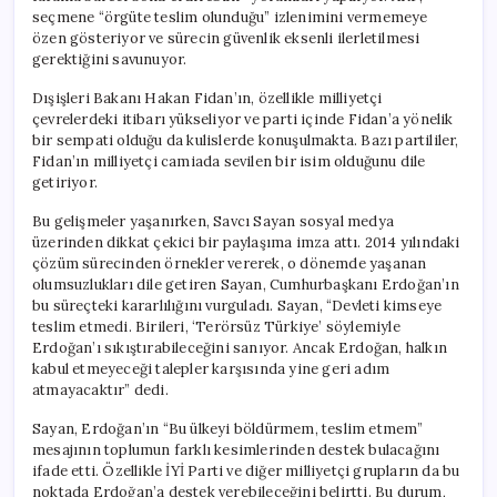
seçmene “örgüte teslim olunduğu” izlenimini vermemeye
özen gösteriyor ve sürecin güvenlik eksenli ilerletilmesi
gerektiğini savunuyor.
Dışişleri Bakanı Hakan Fidan’ın, özellikle milliyetçi
çevrelerdeki itibarı yükseliyor ve parti içinde Fidan’a yönelik
bir sempati olduğu da kulislerde konuşulmakta. Bazı partililer,
Fidan’ın milliyetçi camiada sevilen bir isim olduğunu dile
getiriyor.
Bu gelişmeler yaşanırken, Savcı Sayan sosyal medya
üzerinden dikkat çekici bir paylaşıma imza attı. 2014 yılındaki
çözüm sürecinden örnekler vererek, o dönemde yaşanan
olumsuzlukları dile getiren Sayan, Cumhurbaşkanı Erdoğan’ın
bu süreçteki kararlılığını vurguladı. Sayan, “Devleti kimseye
teslim etmedi. Birileri, ‘Terörsüz Türkiye’ söylemiyle
Erdoğan’ı sıkıştırabileceğini sanıyor. Ancak Erdoğan, halkın
kabul etmeyeceği talepler karşısında yine geri adım
atmayacaktır” dedi.
Sayan, Erdoğan’ın “Bu ülkeyi böldürmem, teslim etmem”
mesajının toplumun farklı kesimlerinden destek bulacağını
ifade etti. Özellikle İYİ Parti ve diğer milliyetçi grupların da bu
noktada Erdoğan’a destek verebileceğini belirtti. Bu durum,