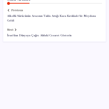
Previous
Alkollü Sürücünün Aracının Takla Attığı Kaza Kırıkkale’de Meydana
Geldi
Next
İran’dan Dünyaya Çağrı: Ahlaki Cesaret Gösterin
SON YAZILAR
‘Birazdan evinize gelecekler’ mesajını görünce
hayatı karardı