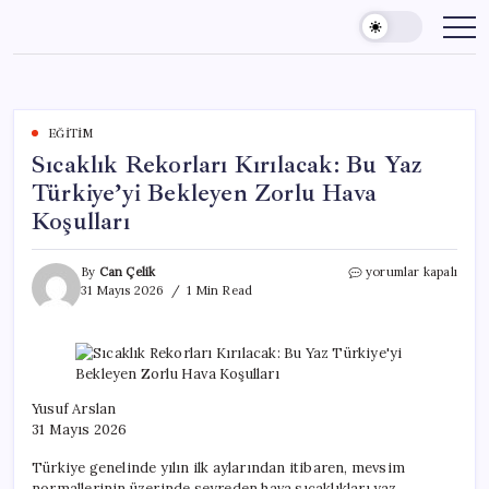
Skip
to
content
EĞITIM
Sıcaklık Rekorları Kırılacak: Bu Yaz
Türkiye’yi Bekleyen Zorlu Hava
Koşulları
Sıcaklık
By
Can Çelik
yorumlar kapalı
Rekorları
31 Mayıs 2026
1 Min Read
Kırılacak:
Bu
Yaz
Türkiye’yi
Bekleyen
Zorlu
Yusuf Arslan
Hava
31 Mayıs 2026
Koşulları
için
Türkiye genelinde yılın ilk aylarından itibaren, mevsim
normallerinin üzerinde seyreden hava sıcaklıkları yaz