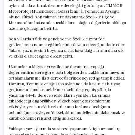
aylarında da artarak devam edecek gibi görünüyor. TMMOB
Meteoroloji Mühendisleri Odası İzmir İl Temsilcisi Ayşegül
Akıncı Yüksel, son tahminlere dayanarak özellikle Ege ve
Marmara’nın batısında sıcaklıkların olağan değerlerin oldukça
üzerine çıkacağını belirtti.
Son yıllarda Türkiye genelinde ve özellikle İzmir’de
gözlemlenen ısınma eğilimlerinin devam edeceğini ifade eden
Yüksel, yaz mevsimi boyunca sıcak hava dalgalarının daha sık
ve etkili olabileceğine dikkat çekti.
Uzmanların Mayıs ayı verilerine dayanarak yaptığı
değerlendirmelere göre, batı bölgelerde sıcaklıkların mevsim
ortalamalarının 1 ila 3 derece üzerinde seyrettiği tespit edildi.
Haziran, Temmuz ve Ağustos aylarında da kavurucu bir yaz
geçirmemiz muhtemel. İzmir özelinde, geçmiş yıllarda
yaşanan 44-45 derece sıcaklıkların yeniden karşımıza
çıkabileceği öngörülüyor. Yüksek basınç sistemlerinin
etkisiyle, yeni sıcaklık rekorlarının kırılma olasılığının
bulunduğunu söyleyen Yüksel, iklim modellerinin daha sıcak ve
kurak dönemleri işaret ettiğini aktardı.
Yaklaşan yaz aylarında su stresi yaşamamak için uzmanlar,
bireysel ve kurumsal düzeyde acil önlemler alınması