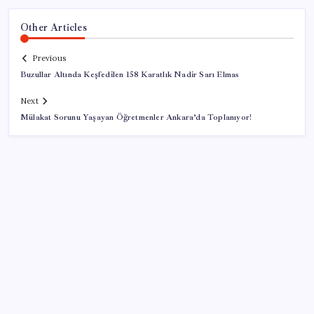
Other Articles
Previous
Buzullar Altında Keşfedilen 158 Karatlık Nadir Sarı Elmas
Next
Mülakat Sorunu Yaşayan Öğretmenler Ankara’da Toplanıyor!
SON YAZILAR
‘Birazdan evinize gelecekler’ mesajını görünce