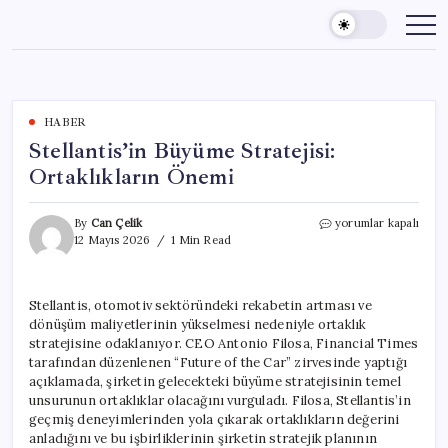
Skip
to
content
HABER
Stellantis’in Büyüme Stratejisi:
Ortaklıkların Önemi
Stellantis’in
By
Can Çelik
yorumlar kapalı
Büyüme
12 Mayıs 2026
1 Min Read
Stratejisi:
Ortaklıkların
Önemi
Stellantis, otomotiv sektöründeki rekabetin artması ve
için
dönüşüm maliyetlerinin yükselmesi nedeniyle ortaklık
stratejisine odaklanıyor. CEO Antonio Filosa, Financial Times
tarafından düzenlenen “Future of the Car” zirvesinde yaptığı
açıklamada, şirketin gelecekteki büyüme stratejisinin temel
unsurunun ortaklıklar olacağını vurguladı. Filosa, Stellantis’in
geçmiş deneyimlerinden yola çıkarak ortaklıkların değerini
anladığını ve bu işbirliklerinin şirketin stratejik planının