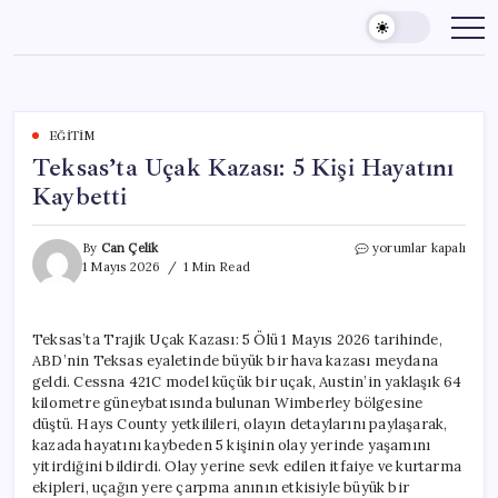
Skip
to
content
EĞITIM
Teksas’ta Uçak Kazası: 5 Kişi Hayatını
Kaybetti
Teksas’ta
By
Can Çelik
yorumlar kapalı
Uçak
1 Mayıs 2026
1 Min Read
Kazası:
5
Kişi
Teksas’ta Trajik Uçak Kazası: 5 Ölü 1 Mayıs 2026 tarihinde,
Hayatını
ABD’nin Teksas eyaletinde büyük bir hava kazası meydana
Kaybetti
için
geldi. Cessna 421C model küçük bir uçak, Austin’in yaklaşık 64
kilometre güneybatısında bulunan Wimberley bölgesine
düştü. Hays County yetkilileri, olayın detaylarını paylaşarak,
kazada hayatını kaybeden 5 kişinin olay yerinde yaşamını
yitirdiğini bildirdi. Olay yerine sevk edilen itfaiye ve kurtarma
ekipleri, uçağın yere çarpma anının etkisiyle büyük bir