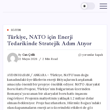
Skip
to
content
EĞITIM
Türkiye, NATO için Enerji
Tedarikinde Stratejik Adım Atıyor
Türkiye,
By
Can Çelik
yorumlar kapalı
NATO
22 Mayıs 2026
2 Min Read
için
Enerji
Tedarikinde
AYDIN HASAN / ANKARA – Türkiye, NATO’nun doğu
Stratejik
kanadındaki üye ülkelerin enerji ihtiyaçlarını karşılamak
Adım
Atıyor
amacıyla önemli bir projeye öncülük ediyor. NATO Akaryakıt
için
Boru Hattı Projesi, Türkiye’nin Bulgaristan üzerinden
Romanya’ya uzanan bir akaryakıt boru hattı inşasını
öngörüyor. Projenin maliyetinin yaklaşık 1.2 milyar dolar
olması bekleniyor. Proje hazırlanırken, Hürmüz Boğazı’ndaki
olası kapanmaların enerji arzı üzerindeki etkileri de göz