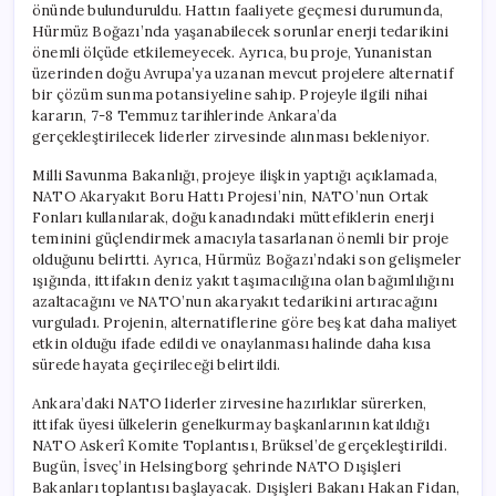
önünde bulunduruldu. Hattın faaliyete geçmesi durumunda,
Hürmüz Boğazı’nda yaşanabilecek sorunlar enerji tedarikini
önemli ölçüde etkilemeyecek. Ayrıca, bu proje, Yunanistan
üzerinden doğu Avrupa’ya uzanan mevcut projelere alternatif
bir çözüm sunma potansiyeline sahip. Projeyle ilgili nihai
kararın, 7-8 Temmuz tarihlerinde Ankara’da
gerçekleştirilecek liderler zirvesinde alınması bekleniyor.
Milli Savunma Bakanlığı, projeye ilişkin yaptığı açıklamada,
NATO Akaryakıt Boru Hattı Projesi’nin, NATO’nun Ortak
Fonları kullanılarak, doğu kanadındaki müttefiklerin enerji
teminini güçlendirmek amacıyla tasarlanan önemli bir proje
olduğunu belirtti. Ayrıca, Hürmüz Boğazı’ndaki son gelişmeler
ışığında, ittifakın deniz yakıt taşımacılığına olan bağımlılığını
azaltacağını ve NATO’nun akaryakıt tedarikini artıracağını
vurguladı. Projenin, alternatiflerine göre beş kat daha maliyet
etkin olduğu ifade edildi ve onaylanması halinde daha kısa
sürede hayata geçirileceği belirtildi.
Ankara’daki NATO liderler zirvesine hazırlıklar sürerken,
ittifak üyesi ülkelerin genelkurmay başkanlarının katıldığı
NATO Askerî Komite Toplantısı, Brüksel’de gerçekleştirildi.
Bugün, İsveç’in Helsingborg şehrinde NATO Dışişleri
Bakanları toplantısı başlayacak. Dışişleri Bakanı Hakan Fidan,