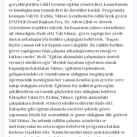
gerçekleştirilen ödül törenine eğitim yöneticileri, kamu kurum
ve kuruluşlarının temsilcileri ile davetliler katıldı. Programda
konuşan Vali Dr. Erdinç Yılmaz, kendisini bu ödüle layık gören
EYUDER Genel Başkanı Doç. Dr. Adem Çilek ve dernek
yönetimine teşekkür ederek, bu başarının yalnızca kendisine
ait olmadığını ifade etti. Vali Yılmaz, görev yaptığı her yerde
mesai arkadaşlarıyla birlikte çalıştığını belirterek, “Başarı
hiçbir zaman tek bir kişinin eseri değildir. Bu ödülde birlikte
görev yaptığımız tüm çalışma arkadaşlarımızın emeği ve
katkısı vardır” dedi. “Eğitim alanındaki çalışmalara destek
vermeyi sürdüreceğiz” Meslek hayatına öğretmen olarak
başladığını hatırlatan Yılmaz, eğitimin toplumların
gelişmesindeki en önemli unsur olduğunu vurgulayarak,
öğretmenlik mesleğinin her zaman kendisi için ayrı bir yere
sahip olduğunu söyledi. Eğitimin bir milletin geleceğini
şekillendiren en önemli güçlerden biri olduğunu belirten
Eskişehir Valisi Dr. Erdinç Yılmaz, eğitim alanındaki
çalışmalara destek vermeyi sürdüreceklerini ifade etti.
Eskişehir gibi eğitim alanında öncü bir şehirde görev
yapmanın büyük bir sorumluluk ve gurur olduğunu dile getiren
Vali Yılmaz, bu anlamlı ödülün çalışma azimlerini ve
motivasyonlarını artıracağını belirterek programa katılan
herkese teşekkür etti. “Kamu hizmetlerimizi aynı kararlılık ve