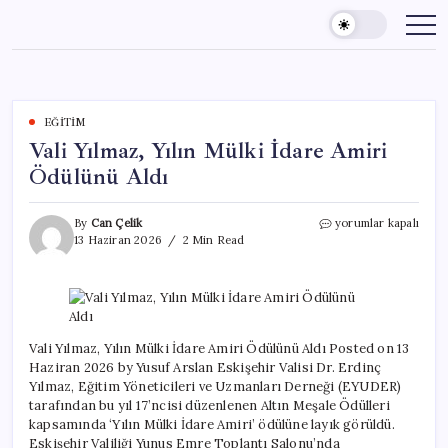
Skip
to
content
EĞITIM
Vali Yılmaz, Yılın Mülki İdare Amiri
Ödülünü Aldı
Vali
By
Can Çelik
yorumlar kapalı
Yılmaz,
13 Haziran 2026
2 Min Read
Yılın
Mülki
İdare
Amiri
Ödülünü
Aldı
Vali Yılmaz, Yılın Mülki İdare Amiri Ödülünü Aldı Posted on 13
için
Haziran 2026 by Yusuf Arslan Eskişehir Valisi Dr. Erdinç
Yılmaz, Eğitim Yöneticileri ve Uzmanları Derneği (EYUDER)
tarafından bu yıl 17’ncisi düzenlenen Altın Meşale Ödülleri
kapsamında ‘Yılın Mülki İdare Amiri’ ödülüne layık görüldü.
Eskişehir Valiliği Yunus Emre Toplantı Salonu’nda