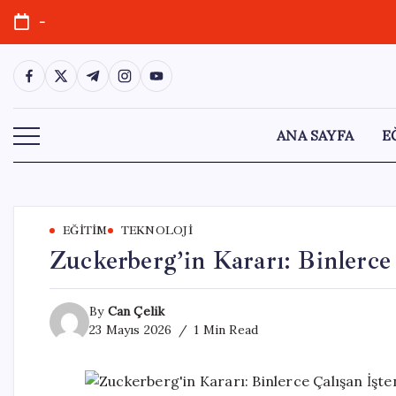
Skip
-
to
content
https://www.facebook.com/
https://twitter.com/
https://t.me/
https://www.instagram.com/
https://youtube.com/
ANA SAYFA
E
EĞITIM
TEKNOLOJI
Zuckerberg’in Kararı: Binlerce 
By
Can Çelik
23 Mayıs 2026
1 Min Read