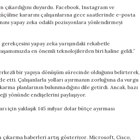
Çıkarıldı
ten çıkardığını duyurdu. Facebook, Instagram ve
için
 küçülme kararını çalışanlarına gece saatlerinde e-posta
alışanını yapay zeka odaklı pozisyonlara yönlendirmeyi
gerekçesini yapay zeka yarışındaki rekabetle
 yaşamımızda en önemli teknolojilerden biri haline geldi.”
erkezli bir yapıya dönüşüm sürecinde olduğunu belirterek,
ade etti. Çalışanlarla yolları ayırmanın zorluğuna da vurgu
çıkarma planlarının bulunmadığını dile getirdi. Ancak, bazı
eği yönünde endişelerini paylaşıyor.
arı için yaklaşık 145 milyar dolar bütçe ayırması
çıkarma haberleri artış gösteriyor. Microsoft, Cisco,