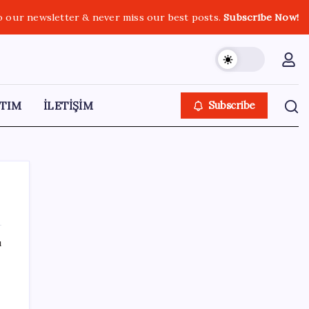
o our newsletter & never miss our best posts.
Subscribe Now!
TIM
İLETİŞİM
Subscribe
ı
SON YAZILAR
Bakan Yumaklı: İspanya’daki yangın
söndürme uçakları Türkiye’ye döndü