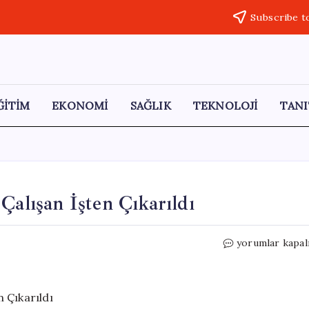
Subscribe t
ĞİTİM
EKONOMİ
SAĞLIK
TEKNOLOJİ
TANI
Çalışan İşten Çıkarıldı
Zuckerberg’in
yorumlar kapal
Kararı:
Binlerce
Çalışan
İşten