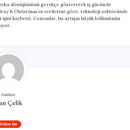
y zeka dönüşümünü gerekçe göstererek iş gücünde
Gray & Christmas’ın verilerine göre, teknoloji sektöründe
şi işini kaybetti. Uzmanlar, bu artışın büyük bölümünün
uyor.
Author
an Çelik
Follow Me