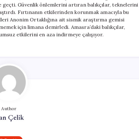
Artırdı
e geçti. Güvenlik önlemlerini artıran balıkçılar, teknelerini
için
aştırdı. Fırtınanın etkilerinden korunmak amacıyla bu
rolleri Anonim Ortaklığına ait sismik araştırma gemisi
memek için limana demirledi. Amasra’daki balıkçılar,
olumsuz etkilerini en aza indirmeye çalışıyor.
Author
an Çelik