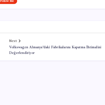
Follow Me
Next
Volkswagen Almanya’daki Fabrikalarını Kapatma İhtimalini
Değerlendiriyor
Office Lisans Satın Al