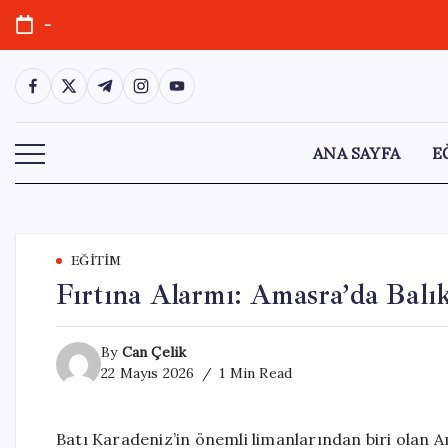
Skip
-
to
content
https://www.facebook.com/
https://twitter.com/
https://t.me/
https://www.instagram.com/
https://youtube.com/
ANA SAYFA
E
EĞITIM
Fırtına Alarmı: Amasra’da Balık
By
Can Çelik
22 Mayıs 2026
1 Min Read
Batı Karadeniz’in önemli limanlarından biri olan 