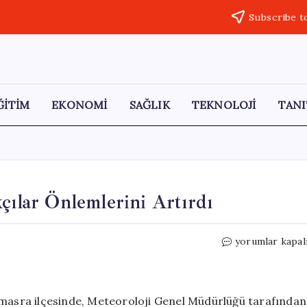
Subscribe t
ĞİTİM
EKONOMİ
SAĞLIK
TEKNOLOJİ
TANI
çılar Önlemlerini Artırdı
Fırtına
yorumlar kapal
Alarmı:
Amasra’da
Balıkçılar
Önlemlerini
Amasra ilçesinde, Meteoroloji Genel Müdürlüğü tarafından