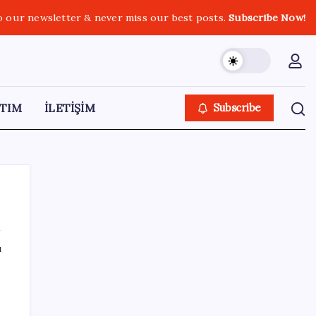
o our newsletter & never miss our best posts.
Subscribe Now!
TIM
İLETİŞİM
Subscribe
ı
SON YAZILAR
Bakan Yumaklı: İspanya’daki yangın
söndürme uçakları Türkiye’ye döndü