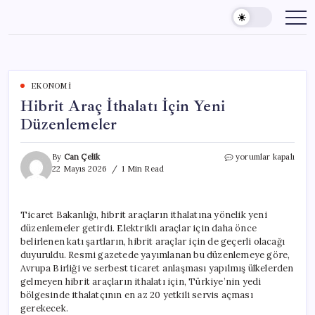
Skip
to
content
EKONOMI
Hibrit Araç İthalatı İçin Yeni
Düzenlemeler
Hibrit
By
Can Çelik
yorumlar kapalı
Araç
22 Mayıs 2026
1 Min Read
İthalatı
İçin
Yeni
Ticaret Bakanlığı, hibrit araçların ithalatına yönelik yeni
Düzenlemeler
düzenlemeler getirdi. Elektrikli araçlar için daha önce
için
belirlenen katı şartların, hibrit araçlar için de geçerli olacağı
duyuruldu. Resmi gazetede yayımlanan bu düzenlemeye göre,
Avrupa Birliği ve serbest ticaret anlaşması yapılmış ülkelerden
gelmeyen hibrit araçların ithalatı için, Türkiye’nin yedi
bölgesinde ithalatçının en az 20 yetkili servis açması
gerekecek.